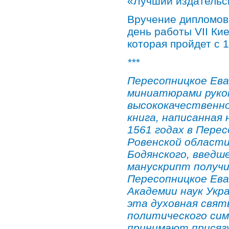
«Лучший издательск
Вручение дипломов 
день работы VII Ки
которая пройдет с 1
***
Пересопницкое Ев
миниатюрами рукоп
высококачественн
книга, написанная 
1561 годах в Пер
Ровенской области
Бодянского, введш
манускрипт получ
Пересопницкое Ева
Академии наук Укра
эта духовная свят
политического сим
принимают присягу