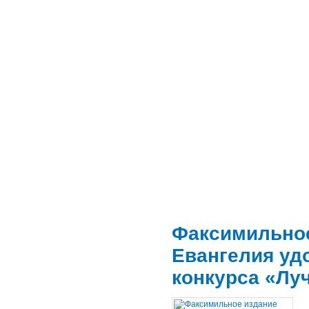
Факсимильное
Евангелия уд
конкурса «Лу