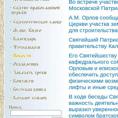
Во встрече участ
Московской Патр
А.М. Орлов сообщ
Церкви участка з
для строительства
Святейший Патриа
правительству Кал
Его Святейшеству
кафедрального со
Орловым и еписко
обеспечить доступ
физическими возм
лифты и иные сред
В ходе беседы Свя
важность деятель
выразил уверенно
символом братског