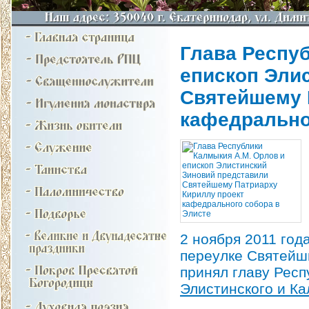
Глава Респу
епископ Эли
Святейшему 
кафедрально
2 ноября 2011 год
переулке Святейш
принял главу Рес
Элистинского и К