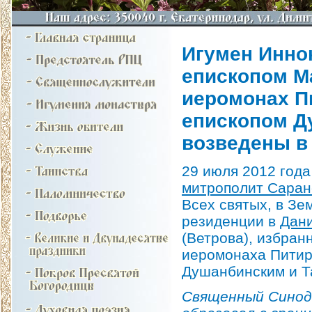
Игумен Иннок
епископом М
иеромонах П
епископом Д
возведены в
29 июля 2012 год
митрополит Саран
Всех святых, в З
резиденции в
Дан
(Ветрова), избран
иеромонаха Питир
Душанбинским и Т
Священный Синод 