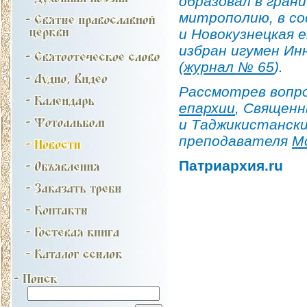
образовал в гран
митрополию, в со
и Новокузнецкая 
избран игумен Ин
(
журнал № 65
).
Рассмотрев вопр
епархии
, Священ
и Таджикистански
преподавателя
М
Патриархия.ru