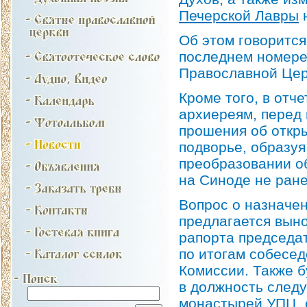
Печерской Лавры
н
Об этом говорится
последнем номере
Православной Цер
Кроме того, в от
архиереям, перед
прошения об откр
подворье, образу
преобразовании о
на Синоде не ране
Вопрос о назначе
предлагается вын
рапорта председа
по итогам собесед
Комиссии. Также 
в должность следу
монастырей УПЦ, о