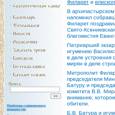
Филарет
и
еписко
В архипастырском
напомнил собравш
Филарет поздравил
Свято-Ксениевска
благовестия Еван
Патриарший экзар
игумению Василису
в деле устроения 
мирян в деле стро
Митрополит Филар
председателя Минс
Батуру и председа
комитета В.В. Мир
внимание, которо
обители.
Проблемы современного
монашества
Б.В. Батура и игу