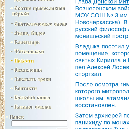
Глава
Донской ми
Вознесенском вой
МОУ СОШ № 3 им. 
Новочеркасска). В 
русский философ 
монашеский постри
Владыка посетил у
помещение, котор
святых Кирилла и 
пел Алексей Лосев
спортзал.
После осмотра ги
которого митропол
школы им. атамана
восстановлен.
Затем архиерей по
панихиду по монах