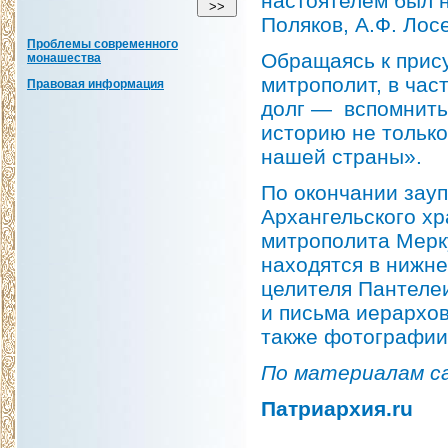
настоятелем был 
Поляков, А.Ф. Лос
Проблемы современного
Обращаясь к прис
монашества
митрополит, в час
Правовая информация
долг — вспомнить 
историю не только
нашей страны».
По окончании зау
Архангельского х
митрополита Мерк
находятся в нижне
целителя Пантеле
и письма иерархов
также фотографии 
По материалам 
Патриархия.ru