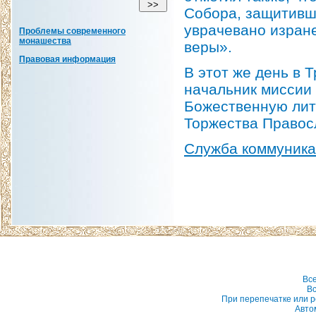
Собора, защитивш
уврачевано изран
Проблемы современного
монашества
веры».
Правовая информация
В этот же день в 
начальник миссии
Божественную лит
Торжества Правос
Служба коммуник
Вс
Вс
При перепечатке или р
Авто