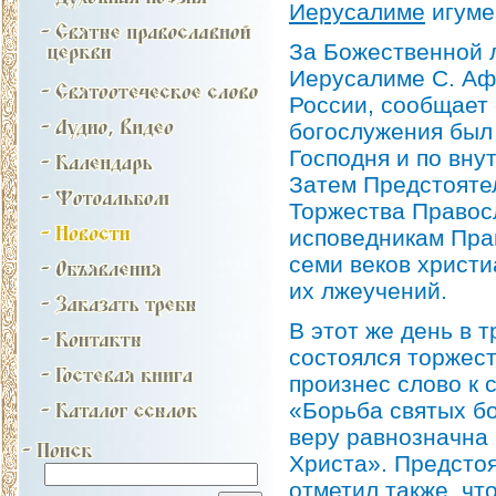
Иерусалиме
игуме
За Божественной 
Иерусалиме С. Аф
России, сообщает 
богослужения был 
Господня и по вну
Затем Предстояте
Торжества Правос
исповедникам Пра
семи веков христ
их лжеучений.
В этот же день в 
состоялся торжес
произнес слово к 
«Борьба святых б
веру равнозначна 
Христа». Предсто
отметил также, чт