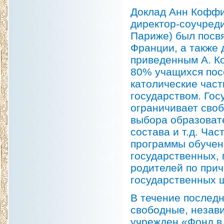
Доклад Анн Коффи
директор-соучред
Париже) был посв
Франции, а также
приведенным А. К
80% учащихся пос
католические час
государством. Го
ограничивает своб
выбора образоват
состава и т.д. Час
программы обучени
государственных,
родителей по прич
государственных 
В течение последн
свободные, незави
учрежден «Фонд в