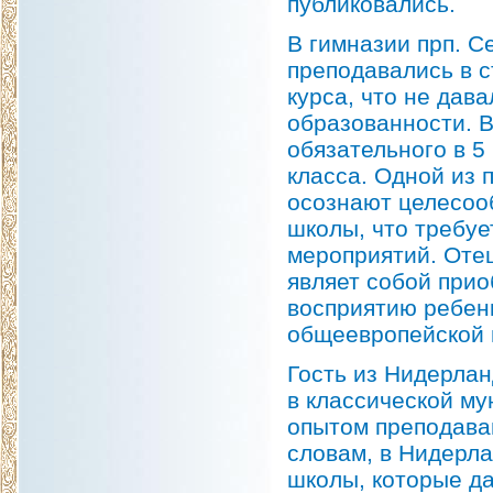
публиковались.
В гимназии прп. С
преподавались в с
курса, что не дав
образованности. В
обязательного в 5
класса. Одной из 
осознают целесооб
школы, что требуе
мероприятий. Отец
являет собой прио
восприятию ребенк
общеевропейской и
Гость из Нидерлан
в классической м
опытом преподаван
словам, в Нидерл
школы, которые д