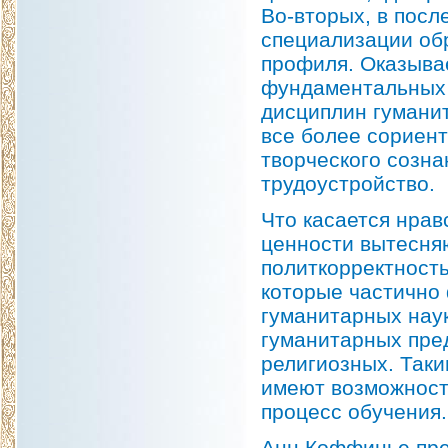
Во-вторых, в посл
специализации об
профиля. Оказывае
фундаментальных н
дисциплин гумани
все более сориен
творческого созна
трудоустройство.
Что касается нрав
ценности вытесняю
политкорректность
которые частично
гуманитарных наук
гуманитарных пре
религиозных. Таки
имеют возможност
процесс обучения.
Анн Коффинье пре