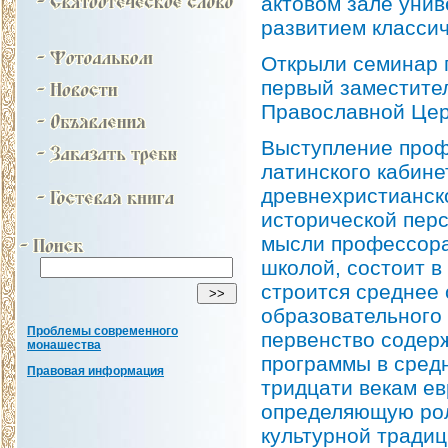
актовом зале унив
развитием классич
Открыли семинар 
первый заместите
Православной Це
Выступление проф
латинского кабине
древнехристианск
исторической перс
мысли профессора
школой, состоит в
строится среднее
образовательного 
Проблемы современного
первенство содер
монашества
программы в средн
Правовая информация
тридцати векам ев
определяющую рол
культурной традиц