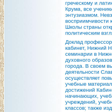
греческому и лати
Крума, все ученик
энтузиазмом. Невз
восприимчивости 
Школы страны отк
политическим взгл
Доклад профессора
кабинет, Нижний 
семинарии в Нижн
духовного образо
города. В своем в
деятельности Слав
осуществляет пов
учебные материал
достижений Кабин
начинающих, учебн
учреждений, учебн
классов; также из