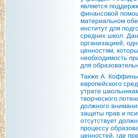
является поддержк
финансовой помощ
материальном обе
институт для подг
средних школ. Да
организацией, одн
ценностям, которы
необходимость пр
для образовательн
Также А. Коффинь
европейского сред
утрате школьника
творческого потен
должного внимани
защиты прав и пси
отсутствует должн
процессу образов
ценностей, где пр