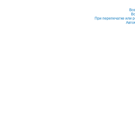
Вс
Вс
При перепечатке или р
Авто