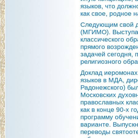
языков, что должн
как свое, родное 
Следующим свой д
(МГИМО). Выступа
классического обр
прямого возрожде
задачей сегодня, 
религиозного обра
Доклад иеромонах
языков в МДА, дир
Радонежского) бы
Московских духов
православных клас
как в конце 90-х г
программу обучен
варианте. Выпуск
переводы святооте