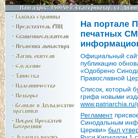
На портале П
печатных СМ
информацион
Официальный сайт
публикацию обнов
«Одобрено Синод
Православной Цер
Список, который б
грифа новыми изд
www.patriarchia.ru/g
Регламент
присвое
Синодальным инф
Церкви»
был утве
Руси Кириллом 1 с