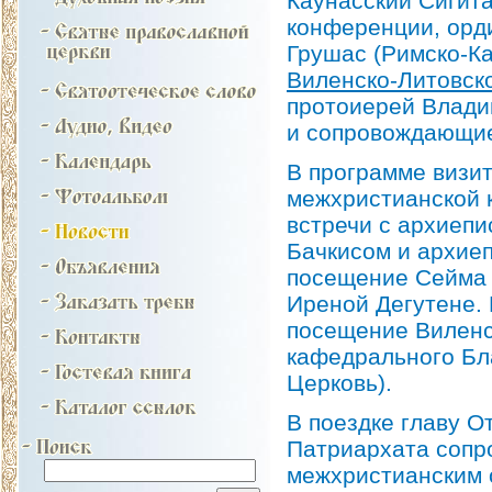
Каунасский Сигита
конференции, орд
Грушас (Римско-Ка
Виленско-Литовск
протоиерей Влади
и сопровождающие
В программе визи
межхристианской 
встречи с архиеп
Бачкисом и архие
посещение Сейма 
Иреной Дегутене. 
посещение Виленс
кафедрального Бл
Церковь).
В поездке главу О
Патриархата сопр
межхристианским 