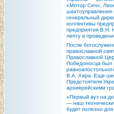
«Мотор Сич», Лео
шахтоуправления 
генеральный дире
коллективы предп
предприятия В.Н. 
лепту в проведени
После богослужен
православной свя
Православной Цер
Победоносца был 
равноапостольного
В.А. Хара. Еще ш
Предстоятеля Укр
архиерейскими гр
«Первый вуз на до
— наш технический
будет полезно для