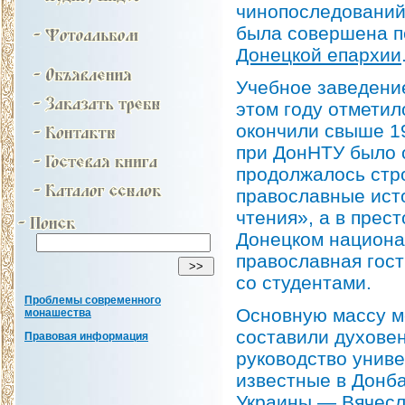
чинопоследований 
была совершена п
Донецкой епархии
Учебное заведение
этом году отметил
окончили свыше 19
при ДонНТУ было о
продолжалось стро
православные ист
чтения», а в прес
Донецком национа
православная гос
со студентами.
Проблемы современного
Основную массу м
монашества
составили духовен
Правовая информация
руководство униве
известные в Донба
Украины — Вячесл