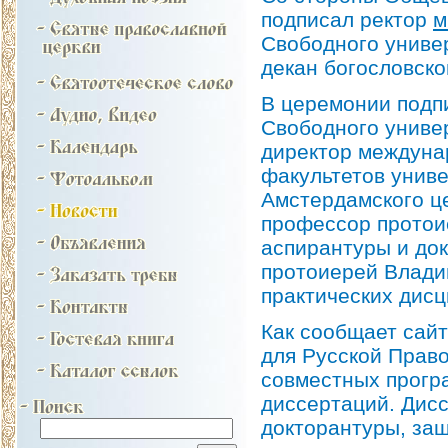
подписал ректор
м
Свободного униве
декан богословско
В церемонии подп
Свободного униве
директор междуна
факультетов униве
Амстердамского це
профессор протои
аспирантуры и до
протоиерей Влади
практических дис
Как сообщает сай
для Русской Прав
совместных програ
диссертаций. Дис
докторантуры, защ