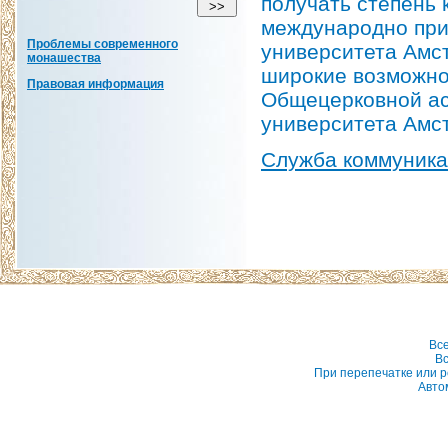
получать степень 
международно при
Проблемы современного
университета Амст
монашества
широкие возможно
Правовая информация
Общецерковной ас
университета Амс
Служба коммуник
Вс
Вс
При перепечатке или р
Авто