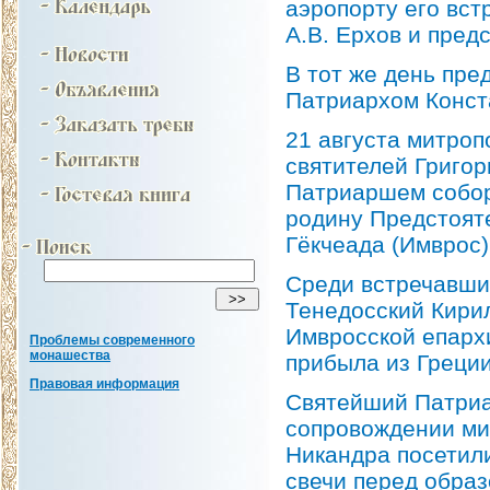
аэропорту его вст
А.В. Ерхов и пред
В тот же день пр
Патриархом Конст
21 августа митро
святителей Григор
Патриаршем собор
родину Предстоят
Гёкчеада (Имврос)
Среди встречавши
Тенедосский Кири
Имвросской епарх
Проблемы современного
монашества
прибыла из Греции
Правовая информация
Святейший Патриа
сопровождении ми
Никандра посетил
свечи перед обра