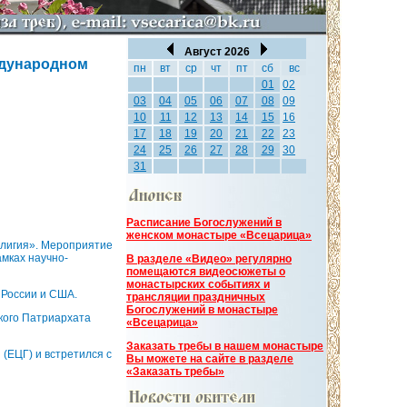
Август 2026
ждународном
пн
вт
ср
чт
пт
сб
вс
01
02
03
04
05
06
07
08
09
10
11
12
13
14
15
16
17
18
19
20
21
22
23
24
25
26
27
28
29
30
31
Расписание Богослужений в
женском монастыре «Всецарица»
елигия». Мероприятие
мках научно-
В разделе «Видео» регулярно
помещаются видеосюжеты о
монастырских событиях и
 России и США.
трансляции праздничных
Богослужений в монастыре
кого Патриархата
«Всецарица»
Заказать требы в нашем монастыре
(ЕЦГ) и встретился с
Вы можете на сайте в разделе
«Заказать требы»