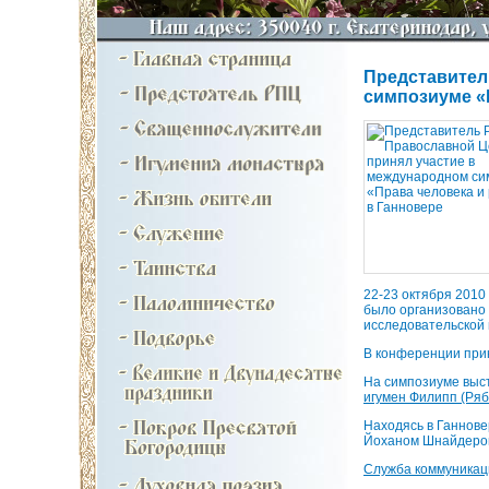
Представител
симпозиуме «
22-23 октября 2010
было организовано 
исследовательской 
В конференции прин
На симпозиуме выс
игумен Филипп (Ряб
Находясь в Ганнове
Йоханом Шнайдером
Служба коммуника