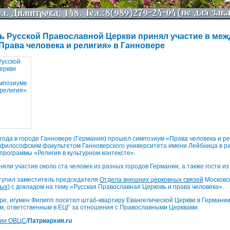
ь Русской Православной Церкви принял участие в ме
Права человека и религия» в Ганновере
 года в городе Ганновере (Германия) прошел симпозиум «Права человека и р
философским факультетом Ганноверского университета имени Лейбница в ра
программы «Религия в культурном контексте».
яли участие около ста человек из разных городов Германии, а также гости из
тупил заместитель председателя
Отдела внешних церковных связей
Московс
ых)
с докладом на тему «Русская Православная Церковь и права человека».
ре, игумен Филипп посетил штаб-квартиру Евангелической Церкви в Германии 
, ответственным в ЕЦГ за отношения с Православными Церквами.
ции ОВЦС
/
Патриархия.ru