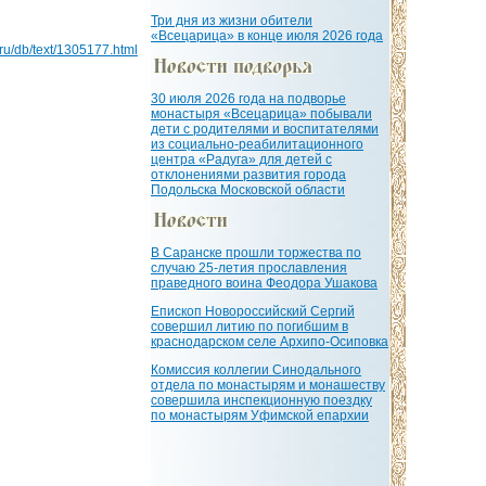
Три дня из жизни обители
«Всецарица» в конце июля 2026 года
a.ru/db/text/1305177.html
30 июля 2026 года на подворье
монастыря «Всецарица» побывали
дети с родителями и воспитателями
из социально-реабилитационного
центра «Радуга» для детей с
отклонениями развития города
Подольска Московской области
В Саранске прошли торжества по
случаю 25-летия прославления
праведного воина Феодора Ушакова
Епископ Новороссийский Сергий
совершил литию по погибшим в
краснодарском селе Архипо-Осиповка
Комиссия коллегии Синодального
отдела по монастырям и монашеству
совершила инспекционную поездку
по монастырям Уфимской епархии