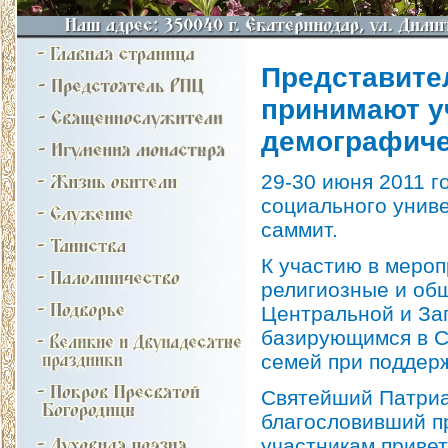
Представите
принимают у
демографиче
29-30 июня 2011 г
социального унив
саммит.
К участию в мероп
религиозные и об
Центральной и За
базирующимся в С
семей при поддер
Святейший Патриа
благословивший п
участникам
приве