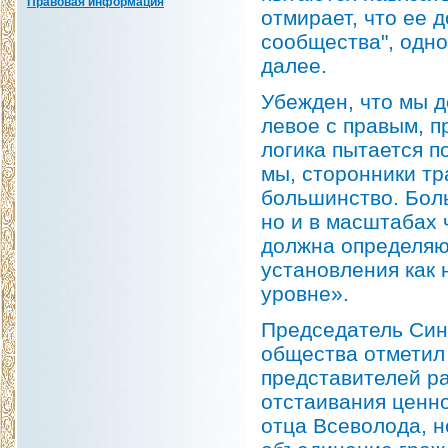
Правовая информация
отмирает, что ее 
сообщества", одно
далее.
Убежден, что мы д
левое с правым, п
логика пытается п
мы, сторонники тр
большинство. Боль
но и в масштабах 
должна определяю
установления как 
уровне».
Председатель Син
общества отметил
представителей ра
отстаивания ценно
отца Всеволода, 