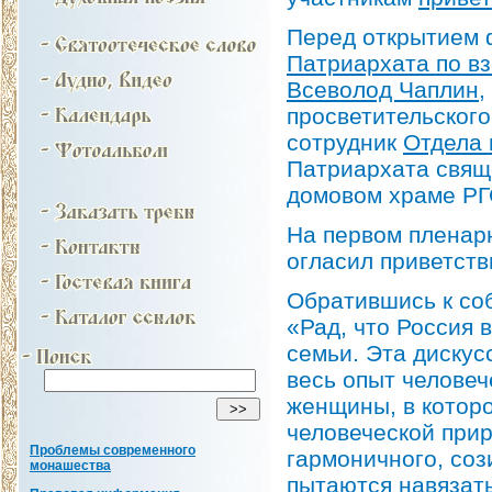
Перед открытием 
Патриархата по в
Всеволод Чаплин
,
просветительског
сотрудник
Отдела 
Патриархата свящ
домовом храме РГ
На первом пленар
огласил приветств
Обратившись к соб
«Рад, что Россия 
семьи. Эта дискус
весь опыт человеч
женщины, в которо
человеческой при
Проблемы современного
гармоничного, соз
монашества
пытаются навязать