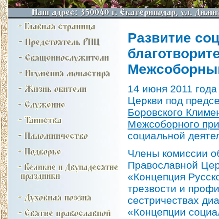
Развитие со
благотворит
Межсоборны
14 июня 2011 года
Церкви под предс
Боровского Климе
Межсоборного при
социальной деятел
Члены комиссии о
Православной Цер
«Концепция Русск
трезвости и профи
сестричествах диа
«Концепции социа