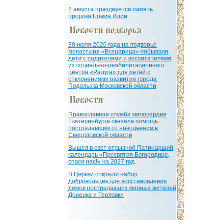
2 августа празднуется память
пророка Божия Илии
30 июля 2026 года на подворье
монастыря «Всецарица» побывали
дети с родителями и воспитателями
из социально-реабилитационного
центра «Радуга» для детей с
отклонениями развития города
Подольска Московской области
Православная служба милосердия
Екатеринбурга оказала помощь
пострадавшим от наводнения в
Свердловской области
Вышел в свет отрывной Патриарший
календарь «Пресвятая Богородице,
спаси нас!» на 2027 год
В Церкви открыли набор
добровольцев для восстановления
домов пострадавших мирных жителей
Донецка и Горловки