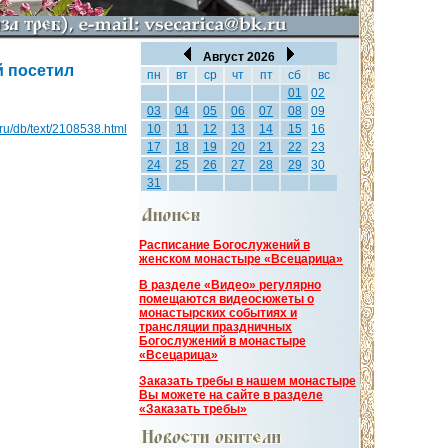
Август 2026
й посетил
пн
вт
ср
чт
пт
сб
вс
01
02
03
04
05
06
07
08
09
a.ru/db/text/2108538.html
10
11
12
13
14
15
16
17
18
19
20
21
22
23
24
25
26
27
28
29
30
31
Расписание Богослужений в
женском монастыре «Всецарица»
В разделе «Видео» регулярно
помещаются видеосюжеты о
монастырских событиях и
трансляции праздничных
Богослужений в монастыре
«Всецарица»
Заказать требы в нашем монастыре
Вы можете на сайте в разделе
«Заказать требы»