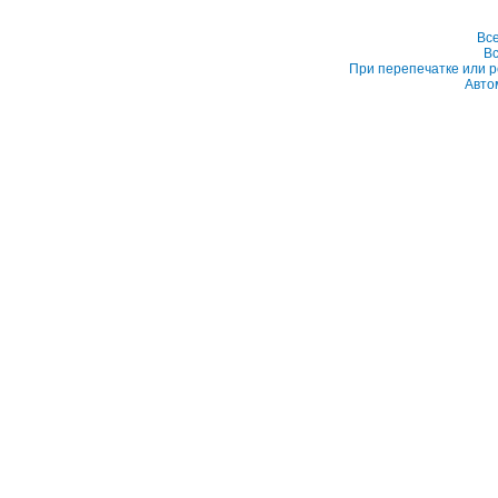
Вс
Вс
При перепечатке или р
Авто