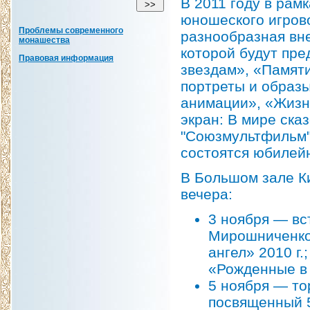
В 2011 году в рам
юношеского игрово
Проблемы современного
разнообразная вне
монашества
которой будут пр
Правовая информация
звездам», «Памяти
портреты и образы
анимации», «Жизн
экран: В мире ска
"Союзмультфильм
состоятся юбилей
В Большом зале К
вечера:
3 ноября — вс
Мирошниченко
ангел» 2010 г.
«Рожденные в
5 ноября — то
посвященный 5