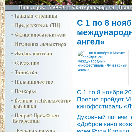
С 1 по 8 нояб
международн
ангел»
С 1 по 8 ноября 2
Пресне пройдет V
кинофестиваль «Л
Духовный попечит
«Доброе кино воз
всея Руси Кирилл.