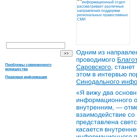
Одним из направле
проводимого
Благо
Проблемы современного
Саровского
, стане
монашества
этом в интервью п
Правовая информация
Синодального инфо
«Я вижу два основ
информационного о
внутренним, — отм
взаимодействие со
представлена светс
касается внутренне
информационного п