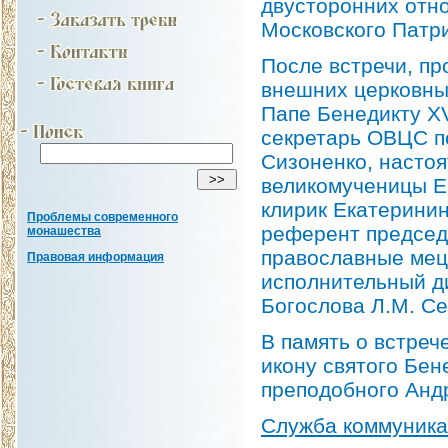
двусторонних отн
Московского Патр
После встречи, пр
внешних церковны
Папе Бенедикту XV
секретарь ОВЦС п
Сизоненко, настоя
великомученицы Е
клирик Екатерини
Проблемы современного
референт председ
монашества
православные меце
Правовая информация
исполнительный д
Богослова Л.М. Се
В память о встре
икону святого Бен
преподобного Анд
Служба коммуник