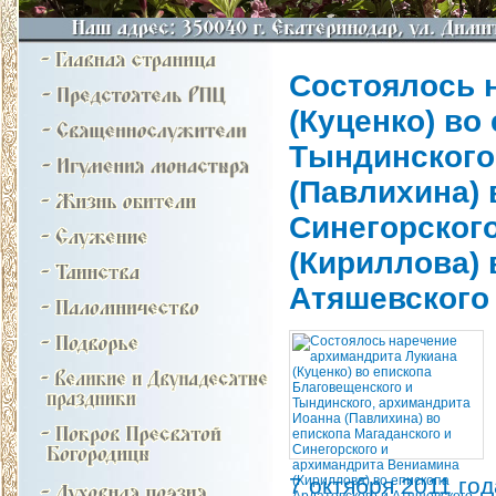
Состоялось 
(Куценко) во
Тындинского
(Павлихина) 
Синегорског
(Кириллова) 
Атяшевского
7 октября 2011 го