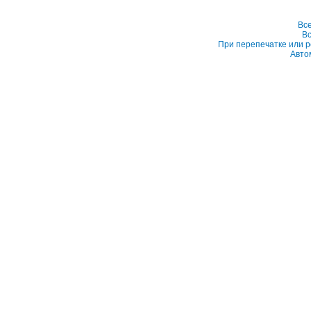
Вс
Вс
При перепечатке или р
Авто