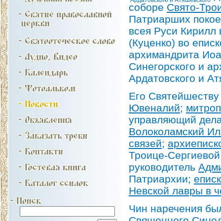
соборе
Свято-Тро
Патриарших покое
всея Руси Кирилл
(Куценко) во епис
архимандрита Иоа
Синегорского и а
Ардатовского и А
Его Святейшеству
Ювеналий
;
митроп
управляющий дела
Волоколамский И
связей
;
архиеписк
Троице-Сергиевой
руководитель
Адми
Патриархии;
епис
Невской лавры в 
Чин наречения бы
Священного Синод