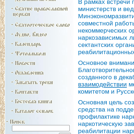
В рамках встречи
министерств и ве
Минэкономразвити
совместной работ
некоммерческих о
наркозависимых ли
сектантских орган
реабилитационных
Основное внимани
Благотворительно
созданного в дека
взаимодействии
ме
комитетом и Русс
Основная цель со
средства на подде
профилактике нар
наркотическую зав
реабилитации нар