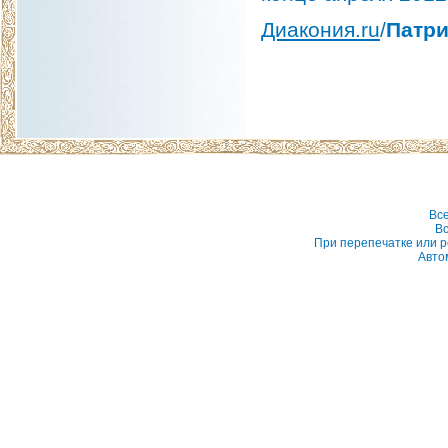
Диакония.ru
/
Патри
Вс
Вс
При перепечатке или р
Авто