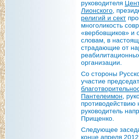
руководителя
Цент
Лионского
, прези
религий и сект
про
многоликость совр
«вербовщиков» и о
словам, в настоящ
страдающие от нар
реабилитационных
организации.
Со стороны Русск
участие председа
благотворительно
Пантелеимон
, ру
противодействию 
руководитель нап
Прищенко.
Следующее заседа
конце апреля 2012