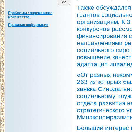
Также обсуждался
Проблемы современного
грантов социальн
монашества
организациям. К 
Правовая информация
конкурсное рассмо
финансирования с
направлениями ре
социального сирот
повышение качест
адаптация инвалид
«От разных некомм
263 из которых бы
заявка Синодально
социальному служ
отдела развития 
стратегического у
Минэкономразвити
Больший интерес 