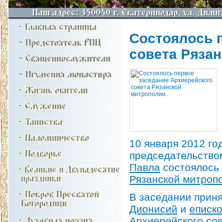
Состоялось 
совета Ряза
10 января 2012 го
председательств
Павла
состоялось 
Рязанской митроп
В заседании прин
Дионисий
и
еписк
Архиерейского со