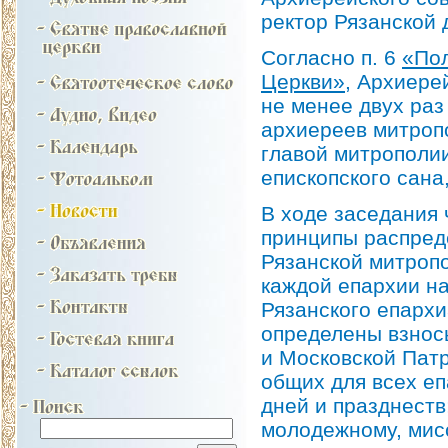
ректор Рязанской 
Согласно п. 6
«Пол
Церкви»
, Архиере
не менее двух раз
архиереев митропо
главой митрополии
епископского сана,
В ходе заседания
принципы распред
Рязанской митроп
каждой епархии н
Рязанского епархи
определены взнос
и Московской Пат
общих для всех еп
дней и празднеств
молодежному, мис