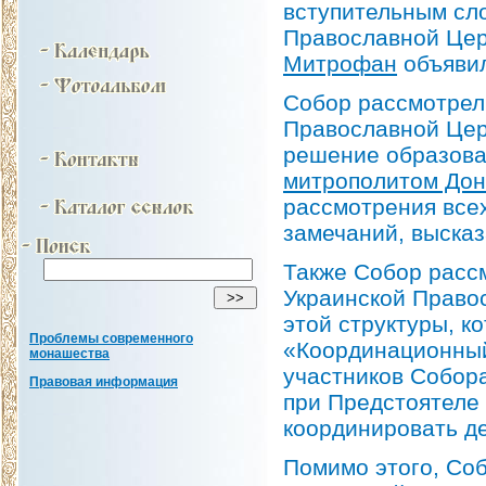
вступительным сл
Православной Це
Митрофан
объявил
Собор рассмотрел
Православной Цер
решение образова
митрополитом Дон
рассмотрения всех
замечаний, выска
Также Собор расс
Украинской Право
этой структуры, к
Проблемы современного
«Координационный
монашества
участников Собора
Правовая информация
при Предстоятеле
координировать д
Помимо этого, Со