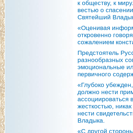
к обществу, к мир
вестью о спасении
Святейший Владык
«Оценивая информ
откровенно говоря
сожалением конст
Предстоятель Русс
разнообразных соп
эмоциональные ил
первичного содер
«Глубоко убежден,
должно нести при
ассоциироваться в
жесткостью, никак
нести свидетельс
Владыка.
«С другой стороны