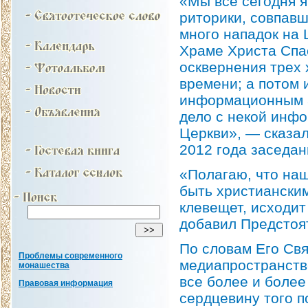
«Мы все сегодня 
риторики, совпав
много нападок на 
Храме Христа Спа
осквернения трех 
времени; а потом 
информационным а
дело с некой инф
Церкви», — сказа
2012 года заседа
«Полагаю, что на
быть христианским
клевещет, исходит
добавил Предстоя
По словам Его Свя
Проблемы современного
медиапространств
монашества
все более и более
Правовая информация
сердцевину того п