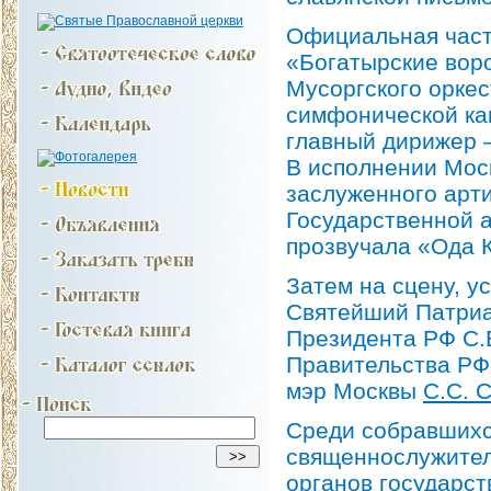
Официальная част
«Богатырские воро
Мусоргского орке
симфонической ка
главный дирижер 
В исполнении Мос
заслуженного арти
Государственной 
прозвучала «Ода 
Затем на сцену, у
Святейший Патриа
Президента РФ С.
Правительства РФ
мэр Москвы
С.С. 
Среди собравшихс
священнослужител
органов государс