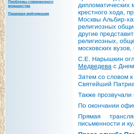
Проблемы современного
дипломатических 
монашества
крестного хода, п
Правовая информация
Москвы Альбир-хаз
религиозных общин
другие представит
религиозных, общ
московских вузов,
С.Е. Нарышкин ог
Медведева
с Днем
Затем со словом 
Святейший Патриа
Также прозвучали 
По окончании офи
Прямая трансл
письменности и ку