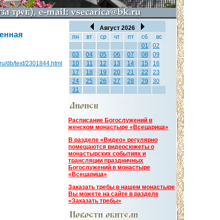
Август 2026
енная
пн
вт
ср
чт
пт
сб
вс
01
02
03
04
05
06
07
08
09
a.ru/db/text/2301844.html
10
11
12
13
14
15
16
17
18
19
20
21
22
23
24
25
26
27
28
29
30
31
Расписание Богослужений в
женском монастыре «Всецарица»
В разделе «Видео» регулярно
помещаются видеосюжеты о
монастырских событиях и
трансляции праздничных
Богослужений в монастыре
«Всецарица»
Заказать требы в нашем монастыре
Вы можете на сайте в разделе
«Заказать требы»