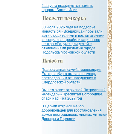
2 августа празднуется память
пророка Божия Илии
30 июля 2026 года на подворье
монастыря «Всецарица» побывали
дети с родителями и воспитателями
из социально-реабилитационного
центра «Радуга» для детей с
отклонениями развития города
Подольска Московской области
Православная служба милосердия
Екатеринбурга оказала помощь
пострадавшим от наводнения в
Свердловской области
Вышел в свет отрывной Патриарший
календарь «Пресвятая Богородице,
спаси нас!» на 2027 год
В Церкви открыли набор
добровольцев для восстановления
домов пострадавших мирных жителей
Донецка и Горловки