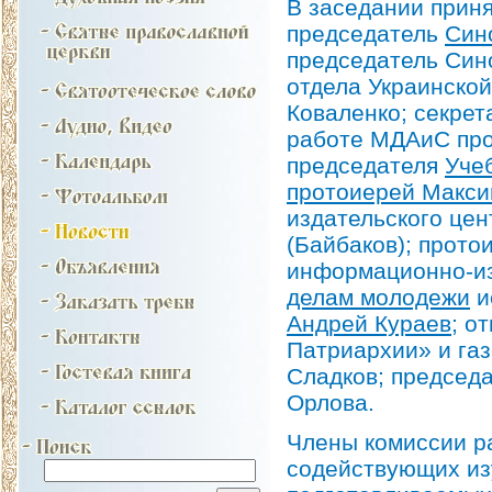
В заседании приня
председатель
Син
председатель Син
отдела Украинско
Коваленко; секрет
работе МДАиС про
председателя
Уче
протоиерей Макси
издательского це
(Байбаков); прото
информационно-из
делам молодежи
и
Андрей Кураев
; о
Патриархии» и га
Сладков; председ
Орлова.
Члены комиссии р
содействующих из