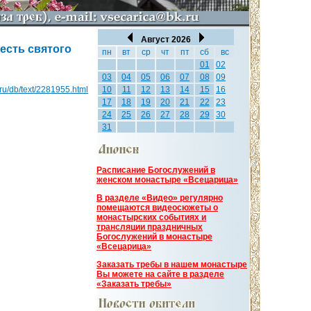
Август 2026
есть святого
пн
вт
ср
чт
пт
сб
вс
01
02
03
04
05
06
07
08
09
a.ru/db/text/2281955.html
10
11
12
13
14
15
16
17
18
19
20
21
22
23
24
25
26
27
28
29
30
31
Расписание Богослужений в
женском монастыре «Всецарица»
В разделе «Видео» регулярно
помещаются видеосюжеты о
монастырских событиях и
трансляции праздничных
Богослужений в монастыре
«Всецарица»
Заказать требы в нашем монастыре
Вы можете на сайте в разделе
«Заказать требы»