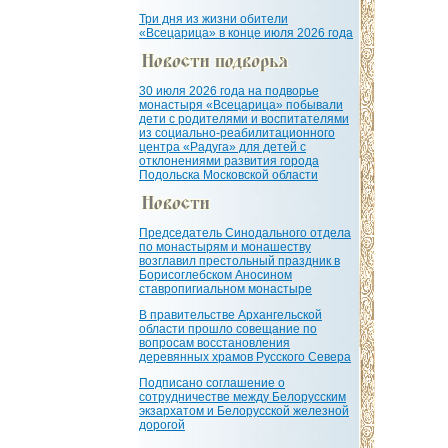
Три дня из жизни обители
«Всецарица» в конце июля 2026 года
30 июля 2026 года на подворье
монастыря «Всецарица» побывали
дети с родителями и воспитателями
из социально-реабилитационного
центра «Радуга» для детей с
отклонениями развития города
Подольска Московской области
Председатель Синодального отдела
по монастырям и монашеству
возглавил престольный праздник в
Борисоглебском Аносином
ставропигиальном монастыре
В правительстве Архангельской
области прошло совещание по
вопросам восстановления
деревянных храмов Русского Севера
Подписано соглашение о
сотрудничестве между Белорусским
экзархатом и Белорусской железной
дорогой