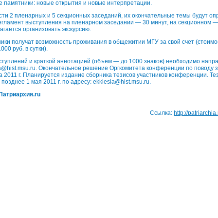
е памятники: новые открытия и новые интерпретации.
ти 2 пленарных и 5 секционных заседаний, их окончательные темы будут оп
егламент выступления на пленарном заседании — 30 минут, на секционном —
агается организовать экскурсию.
ики получат возможность проживания в общежитии МГУ за свой счет (стоимо
000 руб. в сутки).
ступлений и краткой аннотацией (объем — до 1000 знаков) необходимо напра
esia@hist.msu.ru. Окончательное решение Оргкомитета конференции по поводу 
а 2011 г. Планируется издание сборника тезисов участников конференции. Тез
позднее 1 мая 2011 г. по адресу: ekklesia@hist.msu.ru.
Патриархия.ru
Ссылка:
http://patriarchi