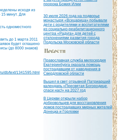
пророка Божия Илии
ределены исходя из
 15 минут. Для
30 июля 2026 года на подворье
монастыря «Всецарица» побывали
дети с родителями и воспитателями
сть одноместного
из социально-реабилитационного
центра «Радуга» для детей с
отклонениями развития города
вить до 1 марта 2011
Подольска Московской области
заявок будет оглашено
исы (до 8000 знаков)
Православная служба милосердия
Екатеринбурга оказала помощь
пострадавшим от наводнения в
a.ru/db/text/1341595.html
Свердловской области
Вышел в свет отрывной Патриарший
календарь «Пресвятая Богородице,
спаси нас!» на 2027 год
В Церкви открыли набор
добровольцев для восстановления
домов пострадавших мирных жителей
Донецка и Горловки