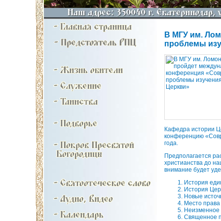
В МГУ им. Ло
проблемы изу
Кафедра истории Ц
конференцию «Совре
года.
Предполагается рас
христианства до на
внимание будет уд
История еди
История Цер
Новые источ
Место права 
Неизменное 
Священное п