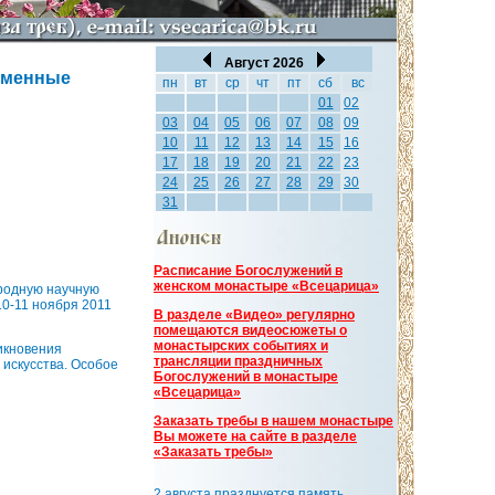
Август 2026
еменные
пн
вт
ср
чт
пт
сб
вс
01
02
03
04
05
06
07
08
09
10
11
12
13
14
15
16
17
18
19
20
21
22
23
24
25
26
27
28
29
30
31
Расписание Богослужений в
женском монастыре «Всецарица»
ародную научную
0-11 ноября 2011
В разделе «Видео» регулярно
помещаются видеосюжеты о
монастырских событиях и
икновения
трансляции праздничных
 искусства. Особое
Богослужений в монастыре
«Всецарица»
Заказать требы в нашем монастыре
Вы можете на сайте в разделе
«Заказать требы»
2 августа празднуется память