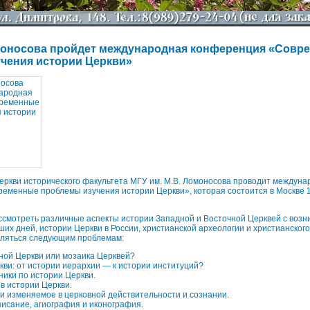
моносова пройдет международная конференция «Совр
чения истории Церкви»
еркви исторического факультета МГУ им. М.В. Ломоносова проводит междун
менные проблемы изучения истории Церкви», которая состоится в Москве 1
смотреть различные аспекты истории Западной и Восточной Церквей с возн
ших дней, истории Церкви в России, христианской археологии и христианского
еляться следующим проблемам:
ной Церкви или мозаика Церквей?
кви: от истории иерархии — к истории институций?
ники по истории Церкви.
в истории Церкви.
и изменяемое в церковной действительности и сознании.
исание, агиография и иконография.