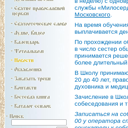
в неделю) с однов
службы «Милосер
Московского
.
На время обучения
выплачивается де
По прохождении о
в число сестер об
принимается решен
более длительный 
В Школу принимаю
20 до 40 лет, пр
духовника и медиц
Зачисление в Школ
собеседования и т
Записаться на со
00 у оператора с
соискатели к со