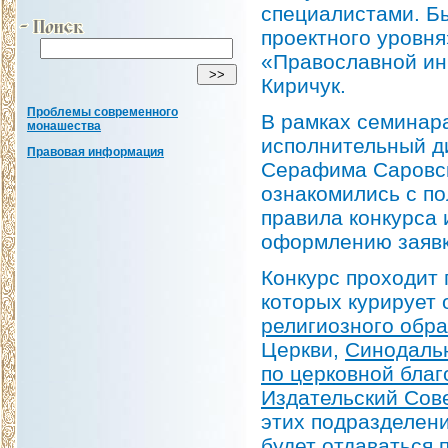
специалистами. Б
проектного уровня
«Православной ин
Киричук.
Проблемы современного
В рамках семинара
монашества
исполнительный д
Правовая информация
Серафима Саровск
ознакомились с п
правила конкурса 
оформлению заявк
Конкурс проходит
которых курирует
религиозного обра
Церкви,
Синодаль
по церковной бла
Издательский Сов
этих подразделени
будет отдаваться 