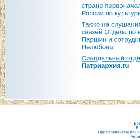
стране первоначал
России по культур
Также на слушани
связей Отдела по
Паршин и сотруд
Нелюбова.
Синодальный отде
Патриархия.ru
Вс
Вс
При перепечатке или р
Авто