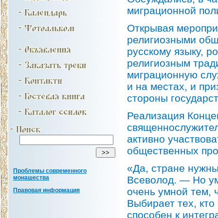
миграционной пол
Открывая мероприя
религиозными общ
русскому языку, р
религиозным трад
миграционную служ
и на местах, и пр
стороны государст
Реализация Конце
священнослужител
активно участвова
общественных про
«Да, стране нужны
Проблемы современного
Всеволод. — Но ум
монашества
очень умной тем, 
Правовая информация
Выбирает тех, кто
способен к интегр