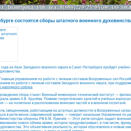
рбурге состоятся сборы штатного военного духовенств
2 года на базе Западного военного округа в Санкт-Петербурге пройдет учебно
духовенства.
 Главным управлением по работе с личным составом Вооруженных сил Росси
ением по работе с личным составом Западного военного округа, при поддер
о народного собора
.
роведения сбора станет Военный инженерно-технический институт — филиа
ерала армии А.В. Хрулёва. Помимо теоретических занятий в учебных корпуса
ия — на полигонах в расположении воинских частей и в военном госпитале.
очь священникам, работающим на штатных должностях в Вооруженных силах
ься в ритм жизни современной армии, — говорит начальник Управления по р
инистерства обороны РФ Б.М. Лукичев. — Этот ритм сегодня задает военна
рование нового облика армии, которое предусматривает, в том числе, фун
 духовенства. Это объективная реальность, которая обусловлена и новым зак
ием руководства страны, и жизнью самой армии».