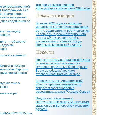
Три дня из жизни обители
ым вопросам военной
«Всецарица» в конце июля 2026 года
ва Вооруженных сил
ки, размещения,
есения караульной
ндира соединения по
30 июля 2026 года на подворье
монастыря «Всецарица» побывали
дети с родителями и воспитателями
воят методику
из социально-реабилитационного
ериалу.
центра «Радуга» для детей с
отклонениями развития города
ункта, — объяснил
Подольска Московской области
ь другими
ние».
холога и военного
Председатель Синодального отдела
по монастырям и монашеству
лужители посетят
возглавил престольный праздник в
нкт-Петербургской
Борисоглебском Аносином
опримечательности
ставропигиальном монастыре
В правительстве Архангельской
мут участие в
области прошло совещание по
лавры
.
вопросам восстановления
деревянных храмов Русского Севера
рганизаторы
Подписано соглашение о
сотрудничестве между Белорусским
экзархатом и Белорусской железной
дорогой
a.ru/db/text/2213635.html