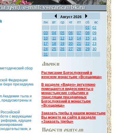
Август 2026
а
пн
вт
ср
чт
пт
сб
вс
01
02
03
04
05
06
07
08
09
10
11
12
13
14
15
16
17
18
19
20
21
22
23
24
25
26
27
28
29
30
31
-методический сбор
Расписание Богослужений в
женском монастыре «Всецарица»
йской Федерации
жке бюро президиума
В разделе «Видео» регулярно
помещаются видеосюжеты о
монастырских событиях и
л Академии тыла и
трансляции праздничных
х, предусмотрены и
Богослужений в монастыре
«Всецарица»
 Российской
Заказать требы в нашем монастыре
аботе с верующими
Вы можете на сайте в разделе
я реформа, идущее
«Заказать требы»
кционирование
онодательством, и