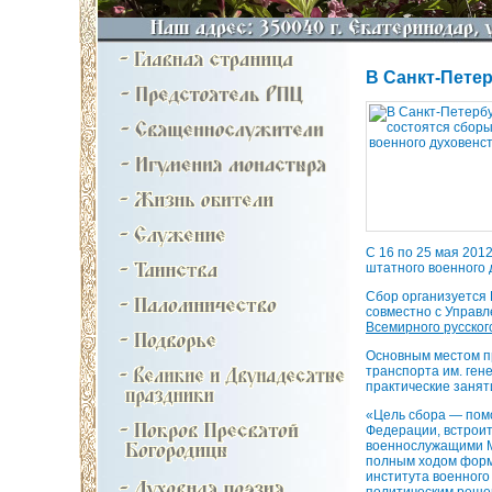
В Санкт-Пете
С 16 по 25 мая 201
штатного военного 
Сбор организуется
совместно с Управл
Всемирного русског
Основным местом п
транспорта им. ген
практические занят
«Цель сбора — пом
Федерации, встроит
военнослужащими М
полным ходом форми
института военного
политическим решен