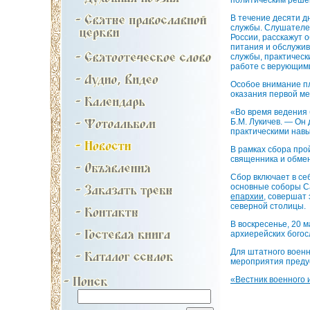
В течение десяти 
службы. Слушателе
России, расскажут 
питания и обслужи
службы, практическ
работе с верующими
Особое внимание пл
оказания первой ме
«Во время ведения 
Б.М. Лукичев. — Он
практическими нав
В рамках сбора про
священника и обме
Сбор включает в се
основные соборы Са
епархии
, совершат
северной столицы.
В воскресенье, 20 
архиерейских богос
Для штатного военн
мероприятия преду
«Вестник военного 