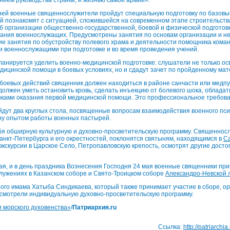
дней военные священнослужители пройдут специальную подготовку по базов
й познакомят с ситуацией, сложившейся на современном этапе строительст
об организации общественно-государственной, боевой и физической подготов
вания военнослужащих. Предусмотрены занятия по основам организации и н
ие занятия по обустройству полевого храма и деятельности помощника кома
 военнослужащими при подготовке и во время проведения учений.
анируется уделить военно-медицинской подготовке: слушатели не только ос
дицинской помощи в боевых условиях, но и сдадут зачет по пройденному мат
боевых действий священник должен находиться в районе санчасти или медп
 должен уметь остановить кровь, сделать инъекцию от болевого шока, обладат
ыками оказания первой медицинской помощи. Это профессиональное требова
йдут два круглых стола, посвященные вопросам взаимодействия военного пси
ну опытом работы военных пастырей.
бя обширную культурную и духовно-просветительскую программу. Священнос
нкт-Петербурга и его окрестностей, поклонятся святыням, находящимся в
Са
 экскурсии в Царское Село, Петропавловскую крепость, осмотрят другие дост
мая, и в день праздника Вознесения Господня 24 мая военные священники при
лужениях в Казанском соборе и Свято-Троицком соборе
Александро-Невской 
ого имама Хатыба Синдикаева, который также принимает участие в сборе, о
смотрели индивидуальную духовно-просветительскую программу.
и морского духовенства»
/
Патриархия.ru
Ссылка:
http://patriarchi