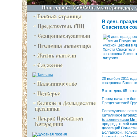
В день праздн
Спасителя со
20 ноября 2011 год
совершена Божеств
В этот день 65-лет
Перед началом бого
Предстоятелей Груз
Богослужение возгл
Католикос-Патриарх
Блаженнейший Митр
председателей сино
делегаций Поместн
Болгарской
,
Польск
Церквей при Моско