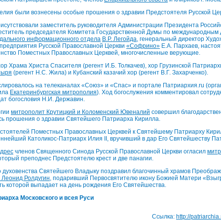
гелия были вознесены особые прошения о здравии Предстоятеля Русской Це
рисутствовали заместитель руководителя Администрации Президента Россий
еститель председателя Комитета Государственной Думы по международным д
дального информационного отдела
В.Р. Легойда
, генеральный директор Худо
 предприятия Русской Православной Церкви
«Софрино»
Е.А. Пархаев, насто
енство Поместных Православных Церквей, многочисленные верующие.
хор Храма Христа Спасителя (регент И.Б. Толкачев), хор Грузинской Патриарх
тыря
(регент Н.С. Жила) и Кубанский казачий хор (регент В.Г. Захарченко).
лировалось на телеканалах «Союз» и «Спас» и портале Патриархия.ru (орг
ила
Екатеринбургская митрополия
). Ход богослужения комментировал сотруд
ат богословия Н.И. Державин.
ргии
митрополит Крутицкий и Коломенский Ювеналий
совершил благодарствен
сь прошения о здравии Святейшего Патриарха Кирилла.
дстоятелей Поместных Православных Церквей к Святейшему Патриарху Кир
нейший Католикос-Патриарх Илия II, вручивший в дар Его Святейшеству Па
дрес
членов Священного Синода Русской Православной Церкви огласил
митр
который преподнес Предстоятелю крест и две панагии.
о духовенства Святейшего Владыку поздравил благочинный храмов Преображен
 Леонид Ролдугин
, подаривший Первосвятителю икону Божией Матери «Взыг
ть которой выпадает на день рождения Его Святейшества.
иарха Московского и всея Руси
Ссылка:
http://patriarchi