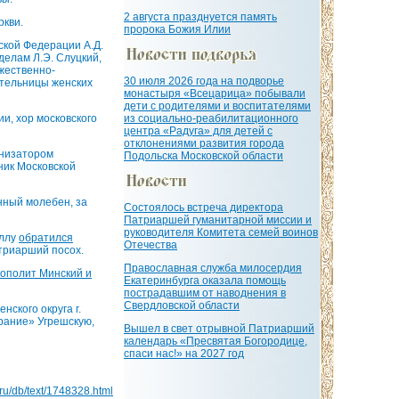
2 августа празднуется память
ркви.
пророка Божия Илии
ской Федерации А.Д.
елам Л.Э. Слуцкий,
жественно-
30 июля 2026 года на подворье
ятельницы женских
монастыря «Всецарица» побывали
дети с родителями и воспитателями
ии, хор московского
из социально-реабилитационного
центра «Радуга» для детей с
отклонениями развития города
анизатором
Подольска Московской области
ник Московской
ный молебен, за
Состоялось встреча директора
Патриаршей гуманитарной миссии и
руководителя Комитета семей воинов
иллу
обратился
Отечества
триарший посох.
Православная служба милосердия
ополит Минский и
Екатеринбурга оказала помощь
пострадавшим от наводнения в
Свердловской области
ского округа г.
рание» Угрешскую,
Вышел в свет отрывной Патриарший
календарь «Пресвятая Богородице,
спаси нас!» на 2027 год
a.ru/db/text/1748328.html