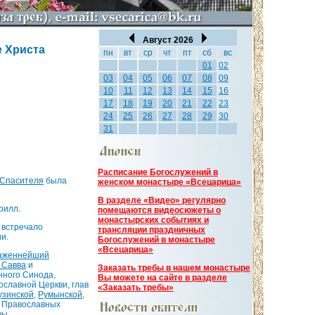
Август 2026
е Христа
пн
вт
ср
чт
пт
сб
вс
01
02
03
04
05
06
07
08
09
10
11
12
13
14
15
16
17
18
19
20
21
22
23
24
25
26
27
28
29
30
31
Расписание Богослужений в
 Спасителя
была
женском монастыре «Всецарица»
В разделе «Видео» регулярно
рилл.
помещаются видеосюжеты о
монастырских событиях и
 встречало
трансляции праздничных
и.
Богослужений в монастыре
«Всецарица»
аженнейший
 Савва
и
Заказать требы в нашем монастыре
нного Синода,
Вы можете на сайте в разделе
славной Церкви, глав
«Заказать требы»
узинской
,
Румынской
,
х Православных
вы.