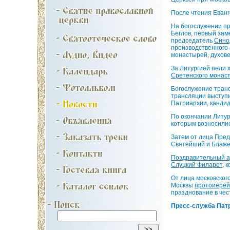
После чтения Еван
На богослужении п
Беглов, первый зам
председатель
Сино
производственного
монастырей, духов
За Литургией пели 
Сретенского монас
Богослужение транс
трансляции выступ
Патриархии, кандид
По окончании Литу
которым возносили
Затем от лица Пре
Святейший и Блажен
Поздравительный а
Слуцкий Филарет
, 
От лица московског
Москвы
протоиерей
празднование в чес
Пресс-служба Патр