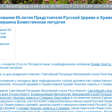
ования 65-летия Предстоятеля Русской Церкви в Храм
вершена Божественная литургия
а, в неделю 23-ю по Пятидесятнице, в кафедральном соборном
Храме Христа
енная литургия.
ие со дня рождения отмечает Святейший Патриарх Московский и всея Руси Ки
служения у западных врат кафедрального собора духовенство торжественно
инской, Польской Церквей и Православной Церкви Чешских земель и Словаки
авили Святейший Патриарх Московский и всея Руси Кирилл,
Святейший и Бл
 всея Грузии Илия II
,
Блаженнейший Митрополит Варшавский и всей Польши
ополит Чешских земель и Словакии Христофор
в сослужении членов Свяще
дальных отделов, настоятелей ставропигиальных монастырей Русской Право
ых Православных Церквей, архипастырей и священнослужителей Русской,
Гр
ой
Церквей и
Церкви Чешских земель и Словакии
, представителей Поместны
вском Патриаршем престоле, членов
Епархиального совета
и клириков г. Моск