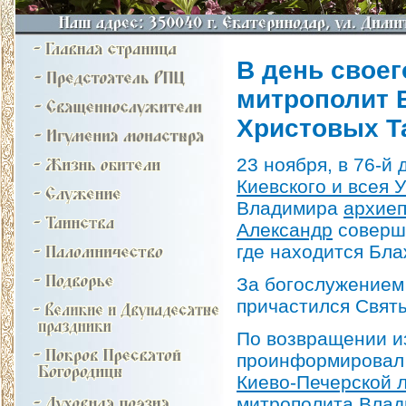
В день свое
митрополит 
Христовых Т
23 ноября, в 76-й
Киевского и всея
Владимира
архиеп
Александр
соверши
где находится Бл
За богослужением
причастился Свят
По возвращении и
проинформировал 
Киево-Печерской 
митрополита Влад