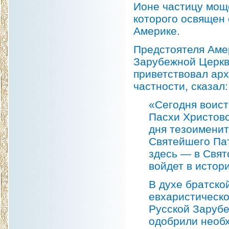
Ионе частицу моще
которого освящен
Америке.
Предстоятеля Аме
Зарубежной Церкв
приветствовал ар
частности, сказал:
«Сегодня воист
Пасхи Христов
дня тезоименит
Святейшего Пат
здесь — в Свят
войдет в исто
В духе братско
евхаристическ
Русской Заруб
одобрили необх