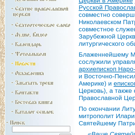
Церкви в Америке
Русской Правосла
совместно соверш
Николаевском Пат
совместное служе
Зарубежной Церкв
литургического об
Блаженнейшему Ми
сослужили управ
архиепископ Наро
и Восточно-Пенси
Америке) и
еписко
Церковь), а также
Православной Цер
По окончании Лит
митрополит Илари
Святейшему Патри
«Ваше Святей