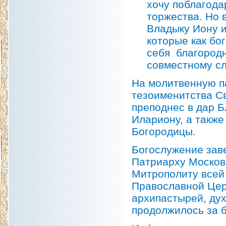
хочу поблагода
торжества. Но
Владыку Иону 
которые как бо
себя благородн
совместному с
На молитвенную п
тезоименитства С
преподнес в дар 
Илариону, а также
Богородицы.
Богослужение зав
Патриарху Москов
Митрополиту всей
Православной Цер
архипастырей, дух
продолжилось за б