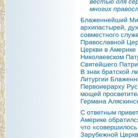
вестью для се
многих правос
Блаженнейший Мит
архипастырей, дух
совместного служ
Православной Цер
Церкви в Америке 
Николаевском Пат
Святейшего Патри
В знак братской 
Литургии Блаженн
Первоиерарху Рус
мощей просветите
Германа Аляскинск
С ответным приве
Америке обратилс
что «совершилось
Зарубежной Церкв