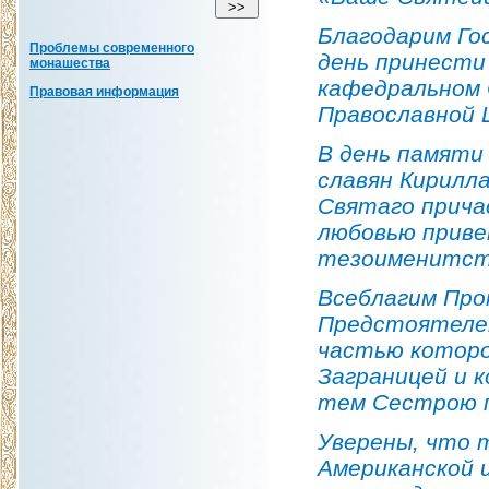
Благодарим Го
Проблемы современного
день принести
монашества
кафедральном 
Правовая информация
Православной 
В день памяти
славян Кирилл
Святаго прича
любовью прив
тезоименитст
Всеблагим Про
Предстоятелем
частью которо
Заграницей и 
тем Сестрою п
Уверены, что 
Американской 