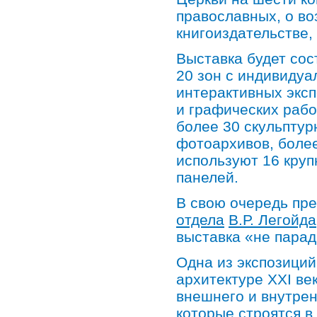
православных, о в
книгоиздательстве,
Выставка будет сос
20 зон с индивиду
интерактивных эксп
и графических рабо
более 30 скульптур
фотоархивов, боле
используют 16 кру
панелей.
В свою очередь пр
отдела
В.Р. Легойда
выставка «не парадн
Одна из экспозиций
архитектуре XXI ве
внешнего и внутре
которые строятся в