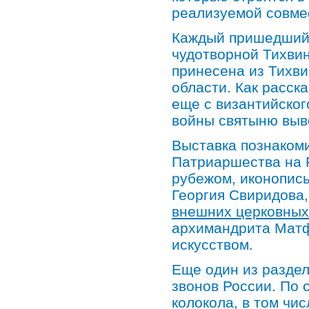
реализуемой совме
Каждый пришедший 
чудотворной Тихвин
принесена из Тихви
области. Как расск
еще с византийског
войны святыню выв
Выставка познакоми
Патриаршества на Р
рубежом, иконопис
Георгия Свиридова
внешних церковных
архимандрита Матф
искусством.
Еще один из разде
звонов России. По 
колокола, в том чи