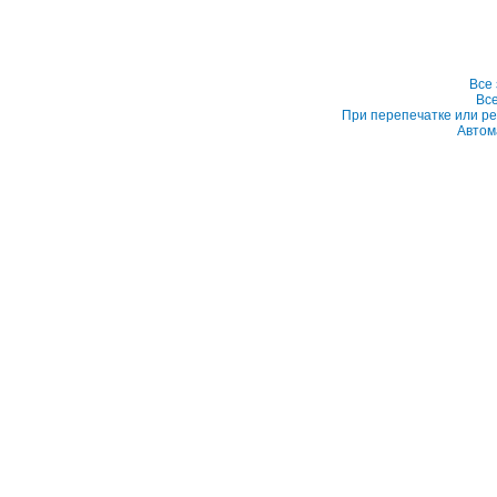
Все
Вс
При перепечатке или ре
Автом