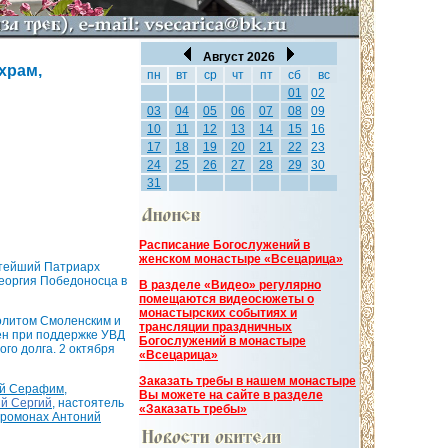
Август 2026
храм,
пн
вт
ср
чт
пт
сб
вс
01
02
03
04
05
06
07
08
09
10
11
12
13
14
15
16
17
18
19
20
21
22
23
24
25
26
27
28
29
30
31
Расписание Богослужений в
женском монастыре «Всецарица»
ятейший Патриарх
Георгия Победоносца в
В разделе «Видео» регулярно
помещаются видеосюжеты о
монастырских событиях и
политом Смоленским и
трансляции праздничных
ен при поддержке УВД
Богослужений в монастыре
го долга. 2 октября
«Всецарица»
Заказать требы в нашем монастыре
ий Серафим
,
Вы можете на сайте в разделе
ий Сергий
, настоятель
«Заказать требы»
ромонах Антоний