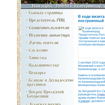
В ходе визита
построенный 
2 октября 2010 год
Московский и всея 
Калининграде, а за
Камень в основание
Калининградским К
по Калининградской
милиционеры Калин
За Литургией Его С
руководитель
Админ
храма игумен Корни
(Севрюк)
, духовенс