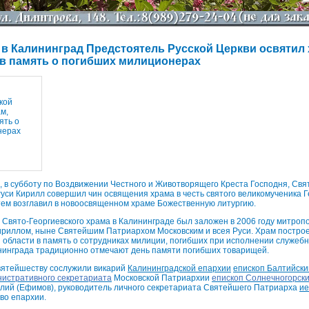
 в Калининград Предстоятель Русской Церкви освятил 
в память о погибших милиционерах
а, в субботу по Воздвижении Честного и Животворящего Креста Господня, Св
Руси Кирилл совершил чин освящения храма в честь святого великомученика 
тем возглавил в новоосвященном храме Божественную литургию.
 Свято-Георгиевского храма в Калининграде был заложен в 2006 году митро
ириллом, ныне Святейшим Патриархом Московским и всея Руси. Храм постро
 области в память о сотрудниках милиции, погибших при исполнении служебно
инграда традиционно отмечают день памяти погибших товарищей.
вятейшеству сослужили викарий
Калининградской епархии
епископ Балтийск
истративного секретариата
Московской Патриархии
епископ Солнечногорск
лий (Ефимов), руководитель личного секретариата Святейшего Патриарха
ие
тво епархии.