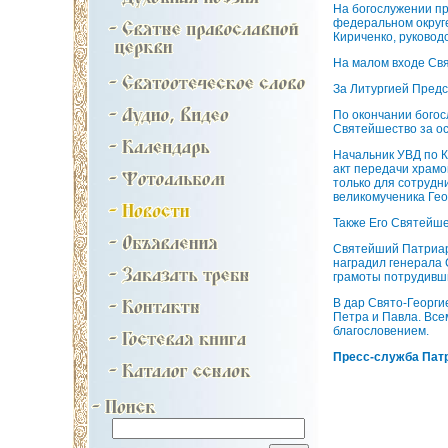
На богослужении п
федеральном округе
Кириченко, руковод
На малом входе Св
За Литургией Предс
По окончании бого
Святейшество за ос
Начальник УВД по К
акт передачи храмо
только для сотрудн
великомученика Ге
Также Его Святейш
Святейший Патриар
наградил генерала 
грамоты потрудивши
В дар Свято-Георг
Петра и Павла. Вс
благословением.
Пресс-служба Патр