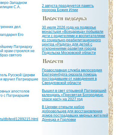
еверо-Западном
2 августа празднуется память
илиции С.А.
пророка Божия Илии
тренних дел.
30 июля 2026 года на подворье
монастыря «Всецарица» побывали
лагодарил Его
дети с родителями и воспитателями
из социально-реабилитационного
центра «Радуга» для детей с
тейшему Патриарху
отклонениями развития города
ый храм строился не
Подольска Московской области
браз святого
Православная служба милосердия
Екатеринбурга оказала помощь
тель Русской Церкви
пострадавшим от наводнения в
и и вручил Патриаршие
Свердловской области
Вышел в свет отрывной Патриарший
ховных апостолов
календарь «Пресвятая Богородице,
го с Патриаршим
спаси нас!» на 2027 год
В Церкви открыли набор
добровольцев для восстановления
домов пострадавших мирных жителей
a.ru/db/text/1289215.html
Донецка и Горловки