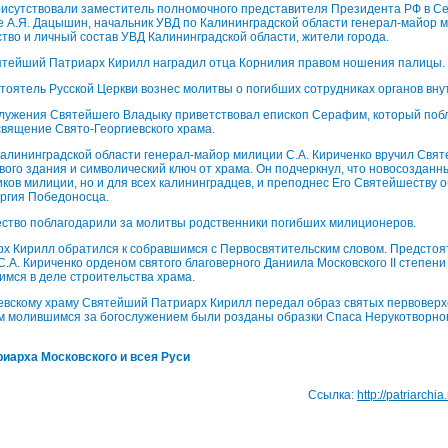
рисутствовали заместитель полномочного представителя Президента РФ в С
 А.Я. Дацышин, начальник УВД по Калининградской области генерал-майор м
ство и личный состав УВД Калининградской области, жители города.
ятейший Патриарх Кирилл наградил отца Корнилия правом ношения палицы.
тоятель Русской Церкви вознес молитвы о погибших сотрудниках органов вну
служения Святейшего Владыку приветствовал епископ Серафим, который поб
вящение Свято-Георгиевского храма.
алининградской области генерал-майор милиции С.А. Кириченко вручил Свя
вого здания и символический ключ от храма. Он подчеркнул, что новосозданн
иков милиции, но и для всех калининградцев, и преподнес Его Святейшеству о
оргия Победоносца.
ество поблагодарили за молитвы родственники погибших милиционеров.
х Кирилл обратился к собравшимся с Первосвятительским словом. Предстоя
С.А. Кириченко орденом святого благоверного Даниила Московского II степен
мся в деле строительства храма.
иевскому храму Святейший Патриарх Кирилл передал образ святых первовер
ем молившимся за богослужением были розданы образки Спаса Нерукотворно
иарха Московского и всея Руси
Ссылка:
http://patriarchi