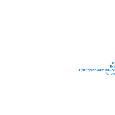
Все
Вс
При перепечатке или ре
Автом