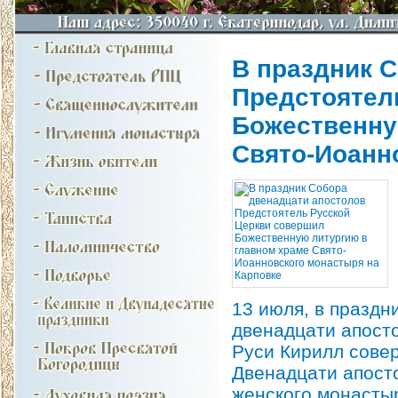
В праздник 
Предстоятел
Божественну
Свято-Иоанн
13 июля, в праздн
двенадцати апост
Руси Кирилл сове
Двенадцати апост
женского монастыр