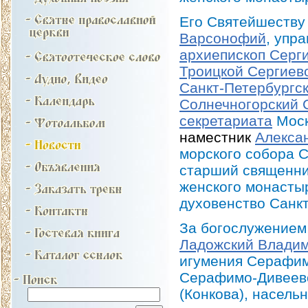
Его Святейшеству
Варсонофий
, упр
архиепископ Серг
Троицкой Сергиев
Санкт-Петербургс
Солнечногорский 
секретариата
Моск
наместник
Алекса
морского собора С
старший священни
женского монасты
духовенство Санкт
За богослужение
Ладожский Влади
игумения Серафим
Серафимо-Дивеевс
(Конкова), насель