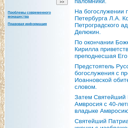
паломники.
На богослужении п
Проблемы современного
монашества
Петербурга Л.А. К
Петроградского ад
Правовая информация
Делюкин.
По окончании Бож
Кирилла приветст
преподнесшая Его
Предстоятель Рус
богослужения с пр
Иоанновской обите
словом.
Затем Святейший 
Амвросия с 40-лет
владыке Амвросию
Святейший Патриа
иконки с изображ