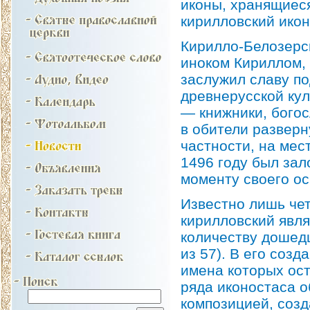
иконы, хранящиеся
кирилловский икон
Кирилло-Белозерс
иноком Кириллом,
заслужил славу по
древнерусской ку
— книжники, богос
в обители разверн
частности, на мес
1496 году был за
моменту своего о
Известно лишь че
кирилловский явл
количеству дошед
из 57). В его соз
имена которых ост
ряда иконостаса 
композицией, соз