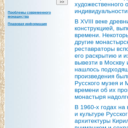
художественного о
индивидуальности 
Проблемы современного
монашества
В XVIII веке древ
Правовая информация
конструкцией, вып
времени. Некотор
другие монастырск
реставраторы всп
его раскрытию и 
вывезти в Москву 
нашлось подходящ
произведения были
Русского музея и 
времени об их пр
монастыря надолг
В 1960-х годах на
и культуре Русско
архитектуры Кири
вниманием и сохр