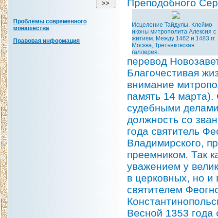
Преподобного Сер
Проблемы современного
Исцеление Тайдулы. Клеймо
монашества
иконы митрополита Алексия с
житием. Между 1462 и 1483 гг.
Правовая информация
Москва, Третьяковская
галлерея.
перевод Новозавет
Благочестивая жиз
внимание митропол
память 14 марта).
судебными делами 
должность со зван
года святитель Фе
Владимирского, пр
преемником. Так к
уважением у велик
в церковных, но и 
святителем Феогно
Константинопольс
Весной 1353 года 