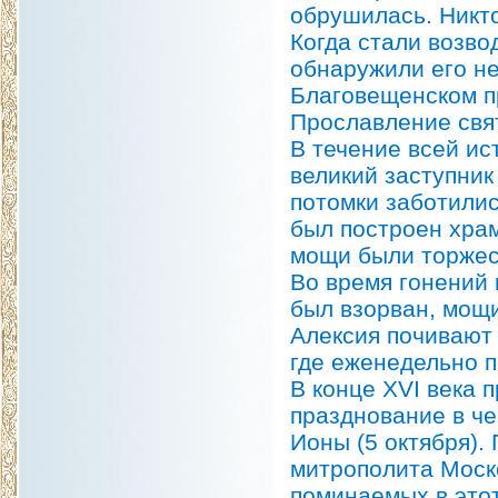
обрушилась. Никт
Когда стали возво
обнаружили его н
Благовещенском п
Прославление свят
В течение всей ис
великий заступник
потомки заботилис
был построен храм
мощи были торжес
Во время гонений 
был взорван, мощ
Алексия почивают
где еженедельно п
В конце XVI века
празднование в че
Ионы (5 октября).
митрополита Моск
поминаемых в этот