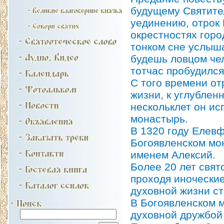
будущему Святите
уединению, отрок
окрестностях горо
тонком сне услыша
будешь ловцом чел
тотчас пробудился
С того времени от
жизни, к углубле
нескольклет он ис
монастырь.
В 1320 году Елев
Богоявленском мо
именем Алексий.
Более 20 лет свят
проходя иноческие
духовной жизни ст
В Богоявленском м
духовной дружбой