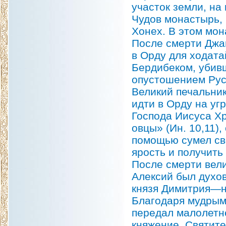
участок земли, на
Чудов монастырь, 
Хонех. В этом мон
После смерти Джа
в Орду для ходата
Бердибеком, убив
опустошением Рус
Великий печальник
идти в Орду на уг
Господа Иисуса Х
овцы» (Ин. 10,11),
помощью сумел св
ярость и получить
После смерти вели
Алексий был духо
князя Димитрия—н
Благодаря мудрым
передал малолетн
княжение. Святит