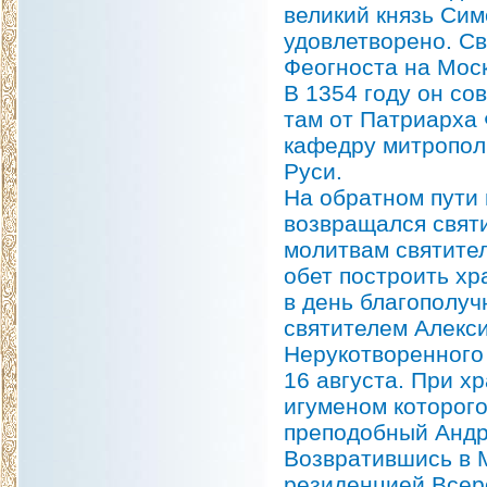
великий князь Сим
удовлетворено. Св
Феогноста на Мос
В 1354 году он со
там от Патриарха
кафедру митрополи
Руси.
На обратном пути 
возвращался святи
молитвам святител
обет построить хр
в день благополуч
святителем Алекси
Нерукотворенного 
16 августа. При х
игуменом которог
преподобный Андр
Возвратившись в М
резиденцией Всер