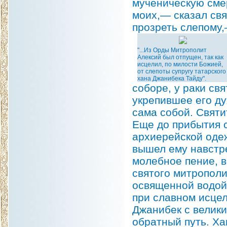
мученическую сме
моих,— сказал свя
прозреть слепому
"...Из Орды Митрополит
Алексий был отпущен, так как
исцелил, по милости Божией,
от слепоты супругу татарского
хана Джанибека Тайду".
соборе, у раки св
укрепившее его ду
сама собой. Святи
Еще до прибытия с
архиерейской одеж
вышел ему навстре
молебное пение, в
святого митрополи
освященной водой 
при славном исцел
Джанибек с велики
обратный путь. Х