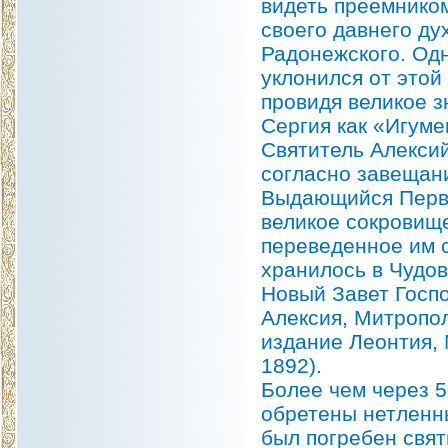
видеть преемнико
своего давнего ду
Радонежского. Од
уклонился от этой
провидя великое 
Сергия как «Игуме
Святитель Алексий
согласно завещан
Выдающийся Перво
великое сокровищ
переведенное им с
хранилось в Чудов
Новый Завет Госпо
Алексия, Митропол
издание Леонтия, 
1892).
Более чем через 5
обретены нетленны
был погребен свят