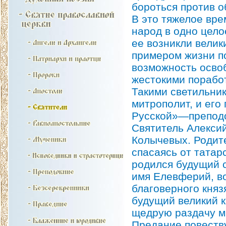
бороться против о
В это тяжелое вре
народ в одно цело
ее возникли велик
примером жизни п
возможность осво
жестокими порабо
Такими светильник
митрополит, и его
Русской»—преподо
Святитель Алексий
Колычевых. Родите
спасаясь от татар
родился будущий 
имя Елевферий, во
благоверного княз
будущий великий к
щедрую раздачу ми
Предание повеству