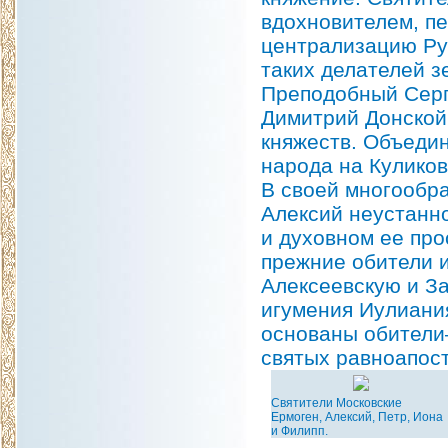
вдохновителем, пе
централизацию Ру
таких делателей з
Преподобный Серг
Димитрий Донской
княжеств. Объедин
народа на Куликов
В своей многообр
Алексий неустанно
и духовном ее про
прежние обители и
Алексеевскую и За
игумения Иулиания
основаны обители
святых равноапос
Святители Московские
Ермоген, Алексий, Петр, Иона
и Филипп.