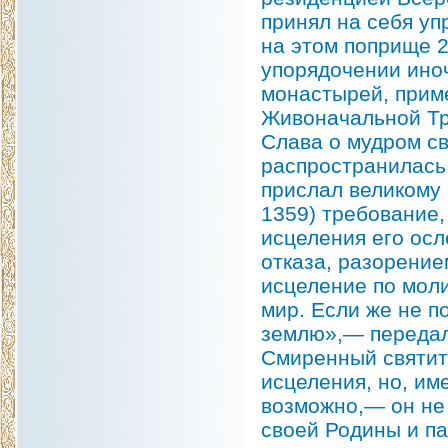
принял на себя уп
на этом поприще 2
упорядочении ино
монастырей, прим
Живоначальной Тр
Слава о мудром св
распространилась 
прислал великому
1359) требование,
исцеления его осл
отказа, разорение
исцеление по моли
мир. Если же не п
землю»,— передал
Смиренный святит
исцеления, но, им
возможно,— он не 
своей Родины и па