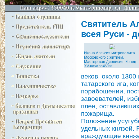
Святитель А
всея Руси - д
Икона Алексия митрополита
Московского с житием.
Мастерская Дионисия. Конец
XV-началоXVIвв.
веков, около 1300
татарского ига, ко
порабощении, пос
завоевателей, изб
плен, оставлявших
пожарища.
Положение усугуб
удельных князей. 
враждующие княже