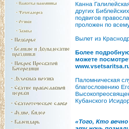
Канна Галилейская
других Библейских
подвигов правосла
проложен по всему
Вылет из Краснодр
Более подробную
можете посмотре
www.vsetsaritsa.r
Паломническая сл
благословению Ег
Высокопреосвящен
Кубанского Исидо
«Того, Кто вечн
эту ночь познали