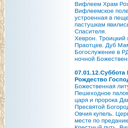
Вифлеем Храм Рож
Вифлеемское поле
устроенная в пеще
пастушкам явилис
Спасителя.
Хеврон. Троицкий
Праотцев. Дуб Ма
Богослужение в РД
ночной Божествен
07.01.12.Суббота
Рождество Господ
Божественная литу
Пешеходное палом
царя и пророка Да
Пресвятой Богоро
Овчия купель. Цер
месте по преданию
Крестный путь. Ви