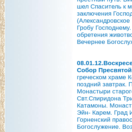
шел Спаситель к м
заключения Господ
(Александровское 
Гробу Господнему
обретения животв
Вечернее Богослуж
08.01.12.Воскрес
Собор Пресвятой
греческом храме К
поздний завтрак. 
Монастыри старог
Свт.Спиридона Тр
Катамоны. Монаст
Эйн- Карем. Град 
Горненский право
Богослужение. Воз