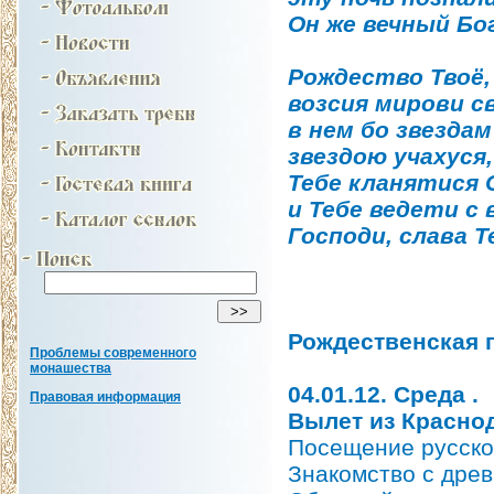
Он же вечный Бог
Рождество Твоё,
возсия мирови с
в нем бо звезда
звездою учахуся,
Тебе кланятися 
и Тебе ведети с
Господи, слава Т
Рождественская 
Проблемы современного
монашества
04.01.12. Среда .
Правовая информация
Вылет из Красно
Посещение русско
Знакомство с дре