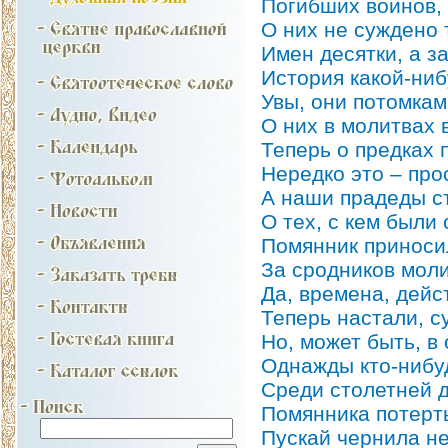
Погибших воинов,
О них не суждено 
Имен десятки, а з
История какой-ниб
Увы, они потомкам
О них в молитвах 
Теперь о предках 
Нередко это – про
А наши прадеды с
О тех, с кем были
Помянник приносил
За сродников мол
Да, времена, дейс
Теперь настали, су
Но, может быть, в
Однажды кто-нибуд
Среди столетней 
Помянника потерт
Пускай чернила не