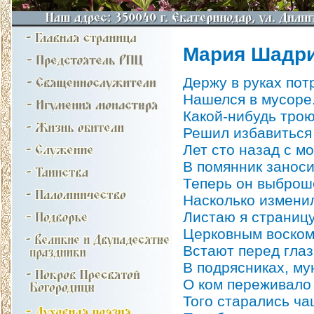
Мария Шадри
Держу в руках пот
Нашелся в мусоре.
Какой-нибудь тро
Решил избавиться
Лет сто назад с м
В помянник заноси
Теперь он выбро
Насколько измени
Листаю я страницу
Церковным воском
Встают перед глаз
В подрясниках, му
О ком переживало 
Того старались ча