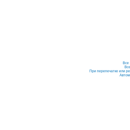
Все
Вс
При перепечатке или ре
Автом