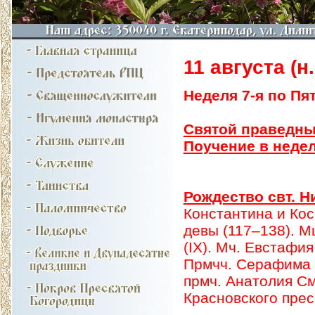
11 августа (н.
Неделя 7-я по Пят
Святой праведны
Поучение в недел
Рождество свт. Н
Константина и Кос
девы (117–138). М
(IX). Мч. Евстафия
Прмчч. Серафима Б
прмч. Анатолия См
Красновского прес