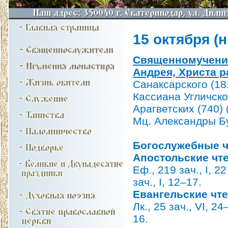
15 октября (н.
Священномученик
Андрея, Христа р
Санаксарского (18
Кассиана Угличско
Арагветских (740) (
Мц. Александры Бу
Богослужебные ч
Апостольские чт
Еф., 219 зач., I, 22 
зач., I, 12–17.
Евангельские чт
Лк., 25 зач., VI, 24
16.