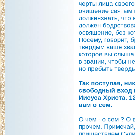
черты лица своего 
очищение святым 
должензнать, что 
должен бодрствова
освящение, без ко
Посему, говорит, 
твердым ваше зван
которое вы слыша
в звании, чтобы н
но пребыть тверд
Так поступая, ник
свободный вход 
Иисуса Христа. 1
вам о сем.
О чем - о сем ? О
прочем. Примечай,
пришествием Судии