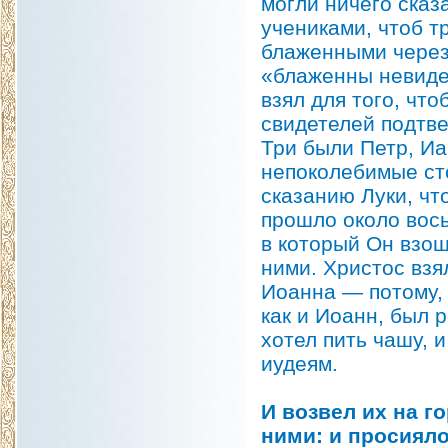
могли ничего сказ
учениками, чтоб т
блаженными через 
«блаженны невиде
взял для того, чт
свидетелей подтвер
Три были Петр, Иа
непоколебимые ст
сказанию Луки, чт
прошло около вось
в который Он взош
ними. Христос взя
Иоанна — потому, 
как и Иоанн, был р
хотел пить чашу, 
иудеям.
И возвел их на г
ними: и просияло