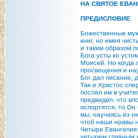
НА СВЯТОЕ ЕВА
ПРЕДИСЛОВИЕ
Божественные мужи
книг, но имея чис
и таким образом 
Бога усты ко устом
Моисей. Но когда
просвещения и нау
Бог дал писание, 
Так и Христос спе
послал им в учите
предвидел, что вп
испортятся, то Он
мы, научаясь из н
чтоб наши нравы 
Четыре Евангелия 
четырем главным д