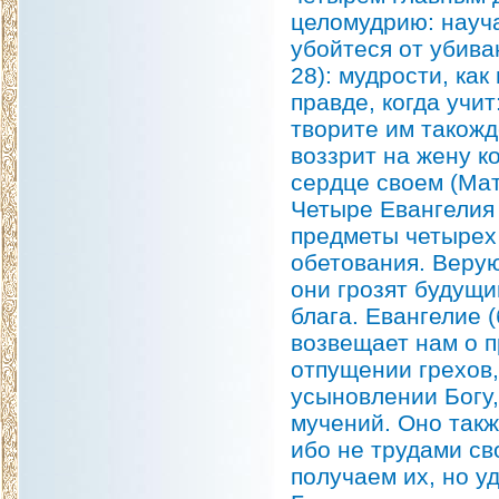
целомудрию: науча
убойтеся от убива
28): мудрости, как
правде, когда учит
творите им такожде
воззрит на жену к
сердце своем (Матф
Четыре Евангелия 
предметы четырех 
обетования. Веру
они грозят будущ
блага. Евангелие (
возвещает нам о п
отпущении грехов,
усыновлении Богу,
мучений. Оно такж
ибо не трудами св
получаем их, но у