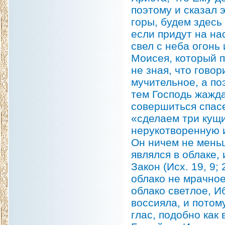
поэтому и сказал э
горы, будем здесь
если придут на на
свел с неба огонь
Моисея, который п
не зная, что говор
мучительное, а по
тем Господь жажда
совершиться спасе
«сделаем три кущи
нерукотворенную и
Он ничем не меньш
являлся в облаке,
Закон (Исх. 19, 9;
облако не мрачное
облако светлое, И
воссияла, и потом
глас, подобно как