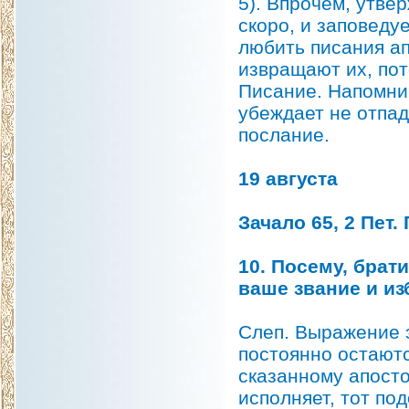
5). Впрочем, утве
скоро, и заповеду
любить писания ап
извращают их, по
Писание. Напомнив
убеждает не отпад
послание.
19 августа
Зачало 65, 2 Пет. Г
10. Посему, брат
ваше звание и из
Слеп. Выражение 
постоянно остаютс
сказанному апосто
исполняет, тот п