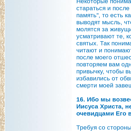
Некоторые понимаю
стараться и после
память", то есть 
выводят мысль, чт
молятся за живущ
усматривают те, 
святых. Так поним
читают и понимают
после моего отшес
повторяем вам одн
привычку, чтобы в
избавились от обв
смерти моей заве
16. Ибо мы возв
Иисуса Христа, 
очевидцами Его 
Требуя со стороны