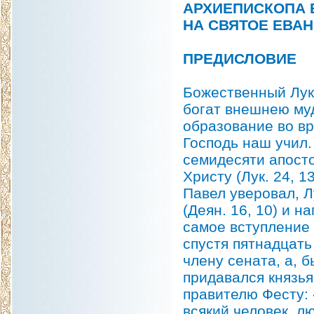
АРХИЕПИСКОПА 
НА СВЯТОЕ ЕВАН
ПРЕДИСЛОВИЕ
Божественный Лук
богат внешнею му
образование во в
Господь наш учил.
семидесяти апост
Христу (Лук. 24, 1
Павел уверовал, Л
(Деян. 16, 10) и 
самое вступление 
спустя пятнадцать
члену сената, а, 
придавался князья
правителю Фесту: 
всякий человек, л