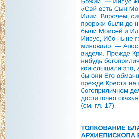
Божий. — Иисус же
«Сей есть Сын Мо
Илии. Впрочем, сим
пророки были до н
были Моисей и Или
Иисус, Ибо ныне г
миновало. — Апост
видели. Прежде Кр
нибудь богоприлич
кои слышали это, 
бы они Его обман
прежде Креста не 
богоприличном де
достаточно сказан
(см. гл. 17).
ТОЛКОВАНИЕ БЛ
АРХИЕПИСКОПА 