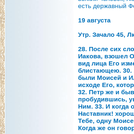
есть державный Ф
19 августа
Утр. Зачало 45, Лк
28. После сих сл
Иакова, взошел О
вид лица Его изм
блистающею. 30. 
были Моисей и Ил
исходе Его, кот
32. Петр же и бы
пробудившись, ув
Ним. 33. И когда 
Наставник! хорош
Тебе, одну Моисе
Когда же он гово