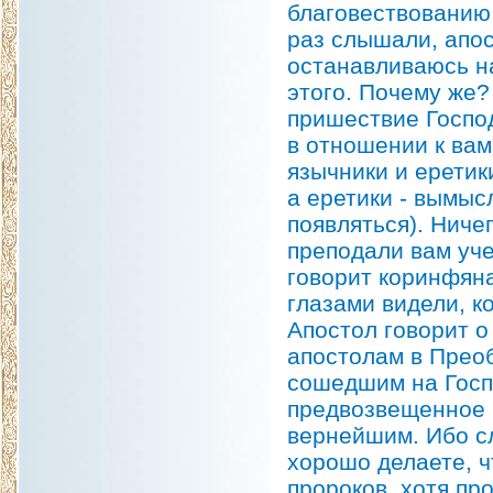
благовествованию 
раз слышали, апос
останавливаюсь на
этого. Почему же?
пришествие Госпо
в отношении к вам
язычники и еретик
а еретики - вымыс
появляться). Ниче
преподали вам уче
говорит коринфянам
глазами видели, к
Апостол говорит о
апостолам в Преоб
сошедшим на Госпо
предвозвещенное п
вернейшим. Ибо с
хорошо делаете, ч
пророков, хотя пр