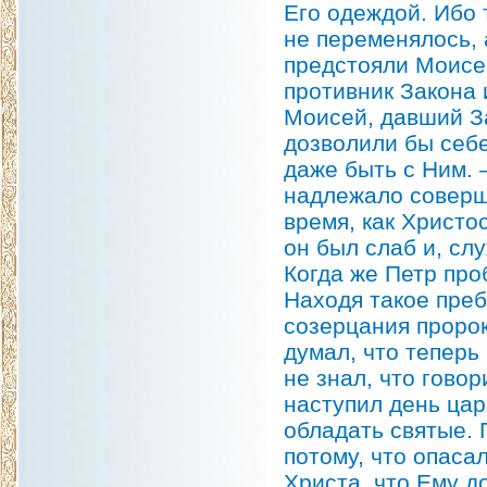
Его одеждой. Ибо 
не переменялось, 
предстояли Моисей
противник Закона 
Моисей, давший За
дозволили бы себе
даже быть с Ним. 
надлежало соверши
время, как Христо
он был слаб и, сл
Когда же Петр про
Находя такое преб
созерцания пророк
думал, что теперь
не знал, что гово
наступил день цар
обладать святые. 
потому, что опаса
Христа, что Ему д