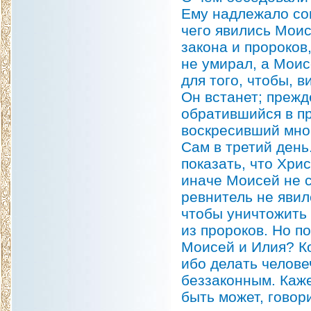
Ему надлежало сов
чего явились Моис
закона и пророков
не умирал, а Моис
для того, чтобы, в
Он встанет; прежд
обратившийся в пр
воскресивший мног
Сам в третий день
показать, что Хри
иначе Моисей не с
ревнитель не явил
чтобы уничтожить 
из пророков. Но п
Моисей и Илия? К
ибо делать челове
беззаконным. Каже
быть может, говор