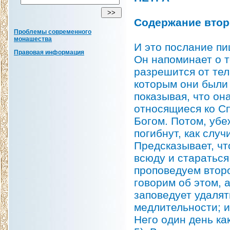
Содержание втор
Проблемы современного
монашества
И это послание пи
Правовая информация
Он напоминает о т
разрешится от тел
которым они были 
показывая, что он
относящиеся ко С
Богом. Потом, убе
погибнут, как слу
Предсказывает, чт
всюду и стараться
проповедуем второ
говорим об этом, 
заповедует удалят
медлительности; и
Него один день как