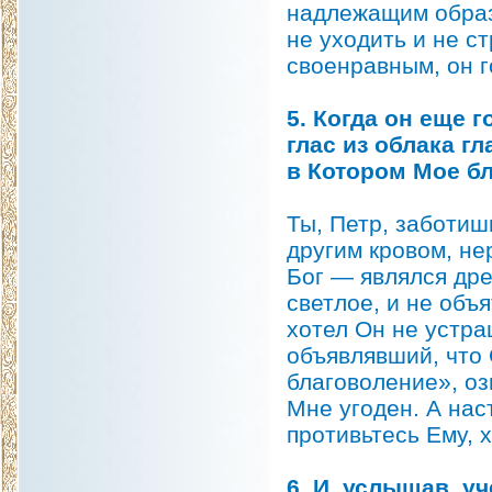
надлежащим образо
не уходить и не с
своенравным, он г
5. Когда он еще г
глас из облака 
в Котором Мое бл
Ты, Петр, заботиш
другим кровом, не
Бог — являлся дре
светлое, и не объ
хотел Он не устра
объявлявший, что 
благоволение», оз
Мне угоден. А нас
противьтесь Ему, 
6. И, услышав, у