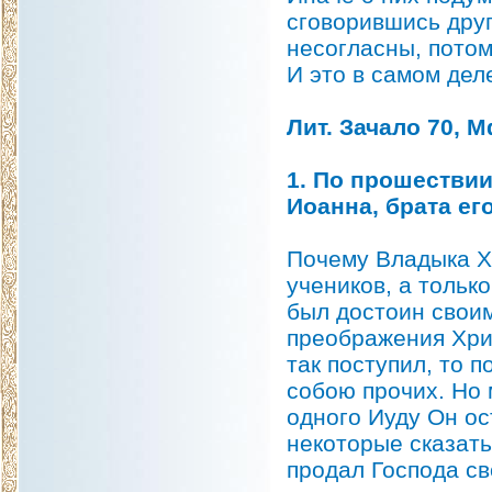
сговорившись друг
несогласны, потому
И это в самом дел
Лит. Зачало 70, Мф
1. По прошествии
Иоанна, брата его
Почему Владыка Хр
учеников, а тольк
был достоин свои
преображения Хрис
так поступил, то п
собою прочих. Но 
одного Иуду Он ос
некоторые сказать,
продал Господа св