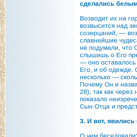
сделались белыми
Возводит их на гор
возвысится над зе
созерцаний, — воз
славнейшие чудеса
не подумали, что 
слышишь о Его пре
— оно оставалось 
Его, и об одежде. 
несколько — скол
Почему Он и назв
28), так как чере
показало неизрече
Сын Отца и предст
3. И вот, явилис
О чем беседовали?