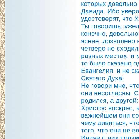
которых довольно 
Давида. Ибо уверо
удостоверят, что 
Ты говоришь: ужел
конечно, довольно
яснее, дозволено 
четверо не сходил
разных местах, и 
то было сказано о
Евангелия, и не с
Святаго Духа!
Не говори мне, чт
они несогласны. С
родился, а другой:
Христос воскрес, а
важнейшем они сог
чему дивиться, чт
того, что они не 
Иначе о них подум