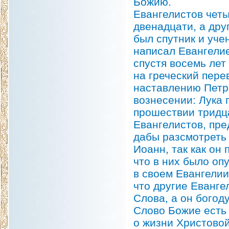
Божию.
Евангелистов четы
двенадцати, а дру
был спутник и уче
написал Евангелие
спустя восемь лет
на греческий перев
наставлению Петра
вознесении: Лука 
прошествии тридца
Евангелистов, пре
дабы разсмотреть 
Иоанн, так как он
что в них было опу
в своем Евангелии
что другие Еванге
Слова, а он богод
Слово Божие есть 
о жизни Христовой