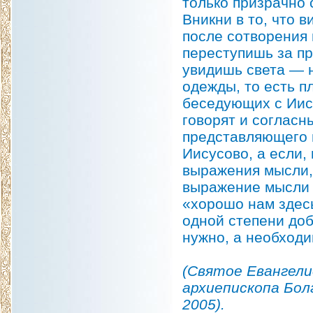
только призрачно 
Вникни в то, что 
после сотворения 
переступишь за пр
увидишь света — н
одежды, то есть п
беседующих с Иису
говорят и согласн
представляющего м
Иисусово, а если,
выражения мысли, 
выражение мысли е
«хорошо нам здесь
одной степени доб
нужно, а необходи
(Святое Евангел
архиепископа Бол
2005).