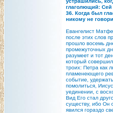
устрашились, ког
глаголющий: Сей
36. Когда был гла
никому не говори
Евангелист Матфей
после этих слов пр
прошло восемь дн
промежуточных дня
разумеет и тот ден
который совершил
троих: Петра как 
пламенеющего рев
событие, удержать
помолиться, Иисус
уединении, с восх
Вид Его стал друг
существу, ибо Он 
явился гораздо св