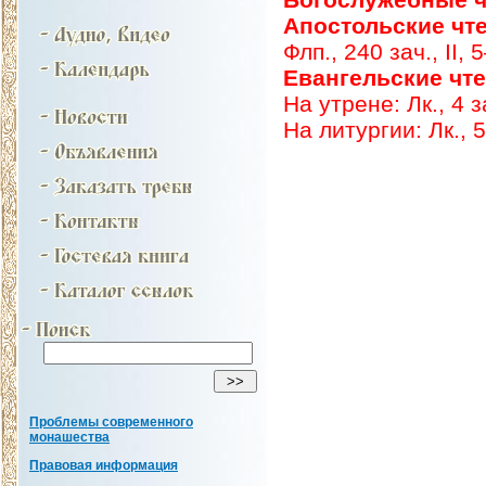
Апостольские чт
Флп., 240 зач., II, 
Евангельские чт
На утрене: Лк., 4 за
На литургии: Лк., 5
Проблемы современного
монашества
Правовая информация